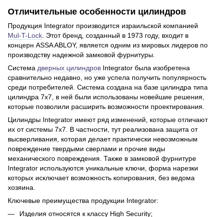
Отличительные особенности цилиндров
Продукция Integrator производится израильской компанией
Mul-T-Lock
. Этот бренд, созданный в 1973 году, входит в
концерн ASSA ABLOY, является одним из мировых лидеров по
производству надежной замковой фурнитуры.
Система
дверных цилиндров
Integrator была изобретена
сравнительно недавно, но уже успела получить популярность
среди потребителей. Система создана на базе цилиндра типа
цилиндра 7х7, в ней были использованы новейшие решения,
которые позволили расширить возможности проектирования.
Цилиндры Integrator имеют ряд изменений, которые отличают
их от системы 7х7. В частности, тут реализована защита от
высверливания, которая делает практически невозможным
повреждение твердыми сверлами и прочие виды
механического повреждения. Также в замковой фурнитуре
Integrator используются уникальные ключи, форма нарезки
которых исключает возможность копирования, без ведома
хозяина.
Ключевые преимущества продукции Integrator:
Изделия относятся к классу High Security;