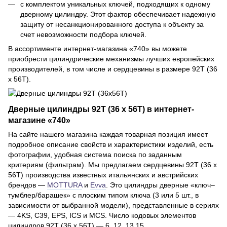
с комплектом уникальных ключей, подходящих к одному
дверному цилиндру. Этот фактор обеспечивает надежную
защиту от несанкционированного доступа к объекту за
счет невозможности подбора ключей.
В ассортименте интернет-магазина «740» вы можете
приобрести цилиндрические механизмы лучших европейских
производителей, в том числе и сердцевины в размере 92Т (36
х 56Т).
Дверные цилиндры 92Т (36 х 56Т) в интернет-
магазине «740»
На сайте нашего магазина каждая товарная позиция имеет
подробное описание свойств и характеристики изделий, есть
фотографии, удобная система поиска по заданным
критериям (фильтрам). Мы предлагаем сердцевины 92Т (36 х
56Т) производства известных итальянских и австрийских
брендов —
MOTTURA
и
Evva
. Это цилиндры дверные «ключ–
тумблер/барашек» с плоским типом ключа (3 или 5 шт., в
зависимости от выбранной модели), представленные в сериях
— 4KS, C39, EPS, ICS и MCS. Число кодовых элементов
цилиндров 92Т (36 х 56Т) — 6, 12, 13,15.