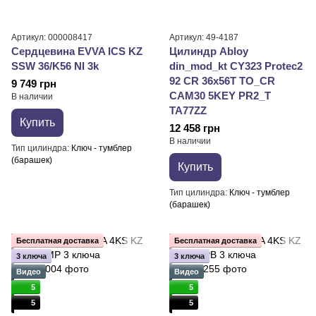
Артикул: 000008417
Артикул: 49-4187
Сердцевина EVVA ICS KZ
Цилиндр Abloy
SSW 36/K56 NI 3k
din_mod_kt CY323 Protec2
92 CR 36x56T TO_CR
9 749 грн
CAM30 5KEY PR2_T
В наличии
TA77ZZ
Купить
12 458 грн
В наличии
Тип цилиндра
Ключ - тумблер
(барашек)
Купить
Тип цилиндра
Ключ - тумблер
(барашек)
Бесплатная доставка
Бесплатная доставка
3 ключа
3 ключа
Видео
Видео
5
5
5
5