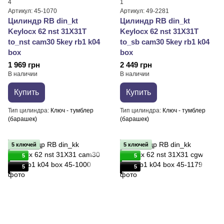
4
1
Артикул: 45-1070
Артикул: 49-2281
Цилиндр RB din_kt
Цилиндр RB din_kt
Keylocx 62 nst 31X31T
Keylocx 62 nst 31X31T
to_nst cam30 5key rb1 k04
to_sb cam30 5key rb1 k04
box
box
1 969 грн
2 449 грн
В наличии
В наличии
Купить
Купить
Тип цилиндра
Ключ - тумблер
Тип цилиндра
Ключ - тумблер
(барашек)
(барашек)
5 ключей
5 ключей
5
5
5
5