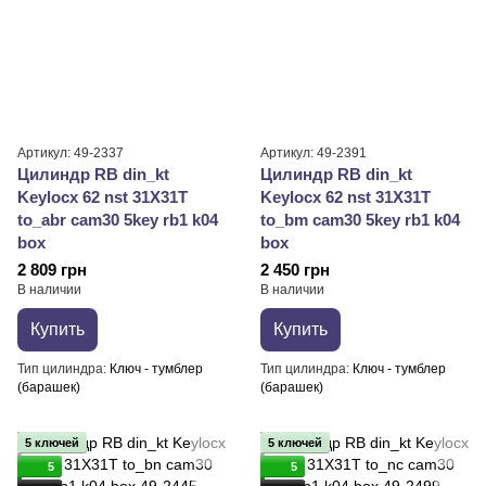
Артикул: 49-2337
Артикул: 49-2391
Цилиндр RB din_kt
Цилиндр RB din_kt
Keylocx 62 nst 31X31T
Keylocx 62 nst 31X31T
to_abr cam30 5key rb1 k04
to_bm cam30 5key rb1 k04
box
box
2 809 грн
2 450 грн
В наличии
В наличии
Купить
Купить
Тип цилиндра
Ключ - тумблер
Тип цилиндра
Ключ - тумблер
(барашек)
(барашек)
5 ключей
5 ключей
5
5