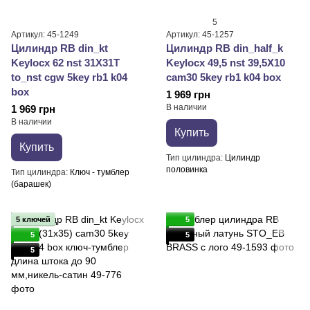
5
Артикул: 45-1249
Артикул: 45-1257
Цилиндр RB din_kt
Цилиндр RB din_half_k
Keylocx 62 nst 31X31T
Keylocx 49,5 nst 39,5X10
to_nst cgw 5key rb1 k04
cam30 5key rb1 k04 box
box
1 969 грн
В наличии
1 969 грн
В наличии
Купить
Купить
Тип цилиндра
Цилиндр
половинка
Тип цилиндра
Ключ - тумблер
(барашек)
5 ключей
5
5
5
5