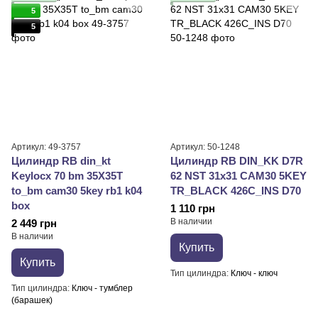
5
5
Артикул: 49-3757
Артикул: 50-1248
Цилиндр RB din_kt
Цилиндр RB DIN_KK D7R
Keylocx 70 bm 35X35T
62 NST 31x31 CAM30 5KEY
to_bm cam30 5key rb1 k04
TR_BLACK 426С_INS D70
box
1 110 грн
В наличии
2 449 грн
В наличии
Купить
Купить
Тип цилиндра
Ключ - ключ
Тип цилиндра
Ключ - тумблер
(барашек)