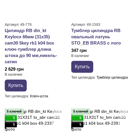
Артикул: 49-776
Артикул: 49-1593
Цилиндр RB din_kt
Тумблер цилиндра RB
Keylocx 66мм (31х35)
овальный латунь
cam30 5key rb1 k04 box
STO_EB BRASS с лого
ключ-тумблер длина
347 грн
штока до 90 мм,никель-
В наличии
сатин
Купить
2 629 грн
В наличии
Тип цилиндра
Тумблер цилиндра
Купить
Тип цилиндра
Ключ-шток
5 ключей
5 ключей
5
5
5
5