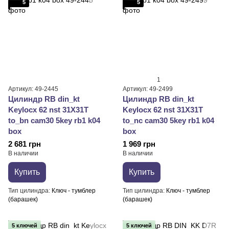
5
5
1
Артикул: 49-2445
Артикул: 49-2499
Цилиндр RB din_kt
Цилиндр RB din_kt
Keylocx 62 nst 31X31T
Keylocx 62 nst 31X31T
to_bn cam30 5key rb1 k04
to_nc cam30 5key rb1 k04
box
box
2 681 грн
1 969 грн
В наличии
В наличии
Купить
Купить
Тип цилиндра
Ключ - тумблер
Тип цилиндра
Ключ - тумблер
(барашек)
(барашек)
5 ключей
5 ключей