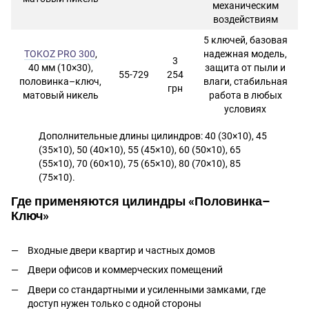
механическим
воздействиям
5 ключей, базовая
TOKOZ PRO 300
,
надежная модель,
3
40 мм (10×30),
защита от пыли и
55-729
254
половинка–ключ,
влаги, стабильная
грн
матовый никель
работа в любых
условиях
Дополнительные длины цилиндров: 40 (30×10), 45
(35×10), 50 (40×10), 55 (45×10), 60 (50×10), 65
(55×10), 70 (60×10), 75 (65×10), 80 (70×10), 85
(75×10).
Где применяются цилиндры «Половинка–
Ключ»
Входные двери квартир и частных домов
Двери офисов и коммерческих помещений
Двери со стандартными и усиленными замками, где
доступ нужен только с одной стороны