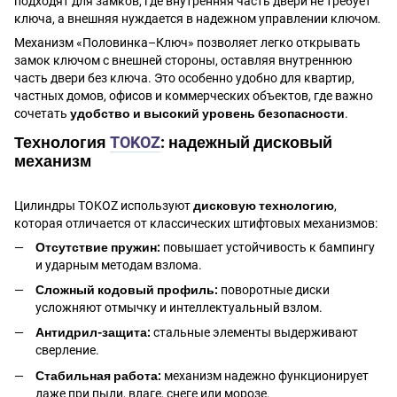
подходят для замков, где внутренняя часть двери не требует
ключа, а внешняя нуждается в надежном управлении ключом.
Механизм «Половинка–Ключ» позволяет легко открывать
замок ключом с внешней стороны, оставляя внутреннюю
часть двери без ключа. Это особенно удобно для квартир,
частных домов, офисов и коммерческих объектов, где важно
сочетать
удобство и высокий уровень безопасности
.
Технология
TOKOZ
: надежный дисковый
механизм
Цилиндры TOKOZ используют
дисковую технологию
,
которая отличается от классических штифтовых механизмов:
Отсутствие пружин:
повышает устойчивость к бампингу
и ударным методам взлома.
Сложный кодовый профиль:
поворотные диски
усложняют отмычку и интеллектуальный взлом.
Антидрил-защита:
стальные элементы выдерживают
сверление.
Стабильная работа:
механизм надежно функционирует
даже при пыли, влаге, снеге или морозе.