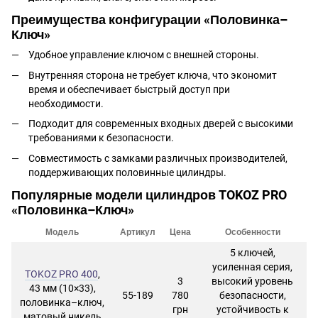
Преимущества конфигурации «Половинка–
Ключ»
Удобное управление ключом с внешней стороны.
Внутренняя сторона не требует ключа, что экономит
время и обеспечивает быстрый доступ при
необходимости.
Подходит для современных входных дверей с высокими
требованиями к безопасности.
Совместимость с замками различных производителей,
поддерживающих половинные цилиндры.
Популярные модели цилиндров TOKOZ PRO
«Половинка–Ключ»
Модель
Артикул
Цена
Особенности
5 ключей,
усиленная серия,
TOKOZ PRO 400
,
3
высокий уровень
43 мм (10×33),
55-189
780
безопасности,
половинка–ключ,
грн
устойчивость к
матовый никель