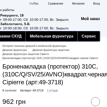
Сравнение
Укр
Рус
Желания
Вход
к работы:
 Ревуцкого, 18
Мой заказ
т: 09:00-17:00, Сб: 10:00-17:00, Вс: Закрыто
 Заболотного, 5-Б
т: 10:00-18:00, Сб: 10:00-17:00, Вс: Закрыто
замки СКУД
Мебельная фурнитура
Сервис
Интернет-магазин дверной и мебельной фурнитуры
Дверная фурнитура
Дверная фурнитура защитная
Дверная фурнитура защитная Cipierre
Броненакладка (протектор) 310С,(310C/Q/SV/25/AVNO)квадрат.черная Cipierre
Броненакладка (протектор) 310С,
(310C/Q/SV/25/AVNO)квадрат.черна
Cipierre (арт:49-3718)
В наличии
Артикул: 49-3718
1 отзыв
962 грн