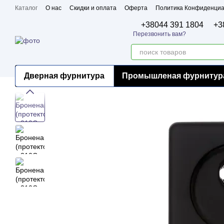
Перейти к основному контенту
Каталог
О нас
Скидки и оплата
Оферта
Политика Конфиденциа
Бренды
Сертификаты
+38044 391 1804
+3
Перезвонить вам?
Дверная фурнитура
Промышленая фурнитур