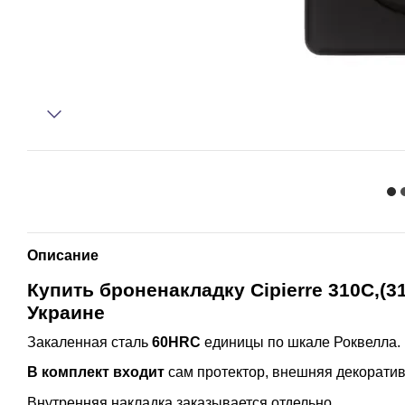
Описание
Купить броненакладку Cipierre 310С,(3
Украине
Закаленная сталь
60HRC
единицы по шкале Роквелла.
В комплект входит
сам протектор, внешняя декоратив
Внутренняя накладка заказывается отдельно.