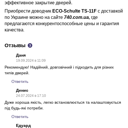
эффективное закрытие дверей.
Приобрести доводчик
ECO-Schulte TS-11F
с доставкой
по Украине можно на сайте
740.com.ua,
где
предлагаются конкурентоспособные цены и гарантия
качества
.
Отзывы
3
Даня
19.09.2024 в 11:09
Рекомендую! Надійний, довговічний і підходить для різних
типів дверей.
Ответить
Денис
24.07.2024 в 17:10
Дуже хороша якість, легко встановлюється та налаштовується
під будь-які потреби.
Ответить
Едуард