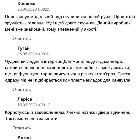
Косенко
26.06.2023 в 09:25
Переглянув модельний ряд і зупинився на цій ручці. Простота і
зручність - головне. Ну і щоб довго служила. Даний виробник
мені вже знайомий, тому впевнений у якості
Ответить
Тугай
05.05.2023 в 09:31
Чудово виглядає в інтер'єрі. Для мене, як для дизайнера,
важливе поєднання кожної деталі між собою. І можу сказати,
що ця фурнітура гарно вписується в різних інтер'єрах. Також
одразу під неї підбирається комплект накладок для санвузла.
Ответить
Ларіса
15.03.2023 в 09:12
Користуюсь із задоволенням. Легкий натиск і двері відчинені.
Так само легко і зачинити
Ответить
Антон