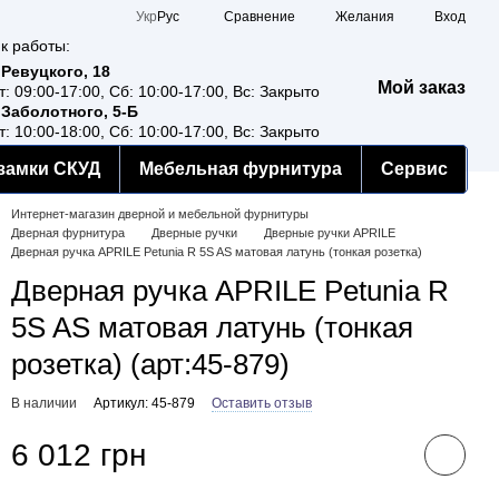
Сравнение
Укр
Рус
Желания
Вход
к работы:
 Ревуцкого, 18
Мой заказ
т: 09:00-17:00, Сб: 10:00-17:00, Вс: Закрыто
 Заболотного, 5-Б
т: 10:00-18:00, Сб: 10:00-17:00, Вс: Закрыто
замки СКУД
Мебельная фурнитура
Сервис
Интернет-магазин дверной и мебельной фурнитуры
Дверная фурнитура
Дверные ручки
Дверные ручки APRILE
Дверная ручка APRILE Petunia R 5S AS матовая латунь (тонкая розетка)
Дверная ручка APRILE Petunia R
5S AS матовая латунь (тонкая
розетка) (арт:45-879)
В наличии
Артикул: 45-879
Оставить отзыв
6 012 грн