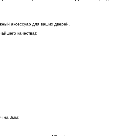
жный аксессуар для ваших дверей.
айшего качества);
ч на 3мм;