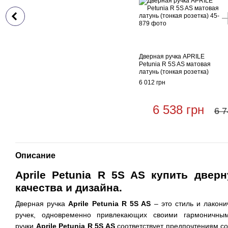
Дверная ручка APRILE
Petunia R 5S AS матовая
латунь (тонкая розетка)
6 012 грн
6 538 грн
6 7
Описание
Aprile Petunia R 5S AS купить двер
качества и дизайна.
Дверная ручка
Aprile Petunia R 5S AS
– это стиль и лаконич
ручек, одновременно привлекающих своими гармоничны
ручки
Aprile Petunia R 5S AS
соответствует предпочтениям с