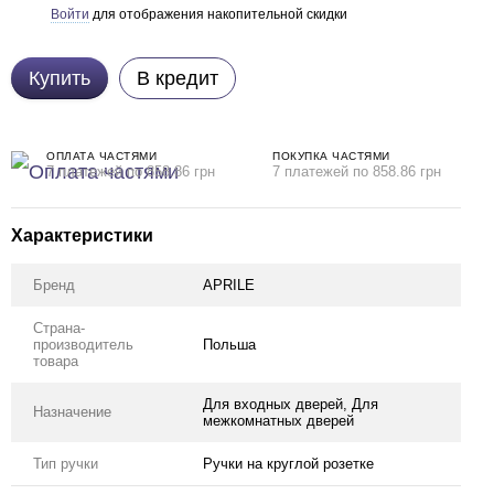
Войти
для отображения накопительной скидки
%
Купить
В кредит
ОПЛАТА ЧАСТЯМИ
ПОКУПКА ЧАСТЯМИ
7 платежей по 858.86 грн
7 платежей по 858.86 грн
Характеристики
Бренд
APRILE
Страна-
производитель
Польша
товара
Для входных дверей, Для
Назначение
ом дешевше
межкомнатных дверей
Тип ручки
Ручки на круглой розетке