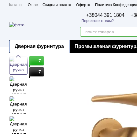
Перейти к основному контенту
Каталог
О нас
Скидки и оплата
Оферта
Политика Конфиденциа
Бренды
Сертификаты
+38044 391 1804
+3
Перезвонить вам?
Дверная фурнитура
Промышленая фурнитур
7
7