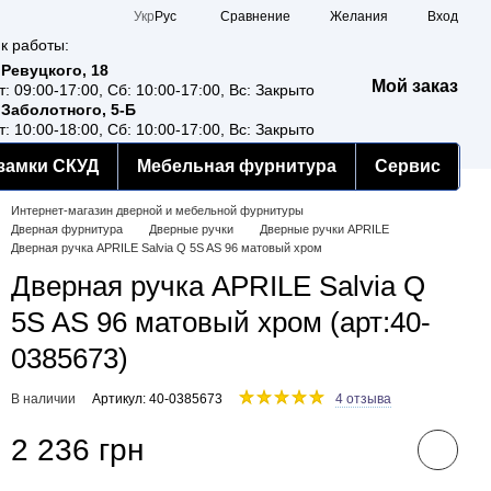
Сравнение
Укр
Рус
Желания
Вход
к работы:
 Ревуцкого, 18
Мой заказ
т: 09:00-17:00, Сб: 10:00-17:00, Вс: Закрыто
 Заболотного, 5-Б
т: 10:00-18:00, Сб: 10:00-17:00, Вс: Закрыто
замки СКУД
Мебельная фурнитура
Сервис
Интернет-магазин дверной и мебельной фурнитуры
Дверная фурнитура
Дверные ручки
Дверные ручки APRILE
Дверная ручка APRILE Salvia Q 5S AS 96 матовый хром
Дверная ручка APRILE Salvia Q
5S AS 96 матовый хром (арт:40-
0385673)
В наличии
Артикул: 40-0385673
4 отзыва
2 236 грн