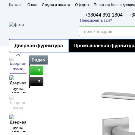
Перейти к основному контенту
Каталог
О нас
Скидки и оплата
Оферта
Политика Конфиденциа
Бренды
Сертификаты
+38044 391 1804
+3
Перезвонить вам?
Дверная фурнитура
Промышленая фурнитур
Видео
7
7