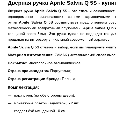
Дверная ручка Aprile Salvia Q 5S - куп
Дверная ручка
Aprile Salvia Q 5S
– это стиль и лаконичность
одновременно привлекающих своими гармоничными к
ручки
Aprile Salvia Q 5S
соответствует предпочтениям со
металлическими возвратными пружинами.
Aprile Salvia Q 5
толщиной всего 5мм). Эта ручка идеально подойдет как дл
придавая их интерьеру уникальный современный характер.
Aprile Salvia Q 5S
отличный выбор, если вы планируете купить
Материал изготовления:
ZAMAK (металлический сплав высоч
Покрытие:
многослойное гальваническое;
Страна производства:
Португалия;
Страна регистрации бренда:
Польша;
Комплектация:
пара ручек (на обе стороны двери);
монтажные розетки (адаптеры) - 2 шт;
квадрат 8х8 мм, длиной 10 см;