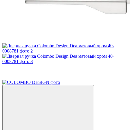
−20%
5
5