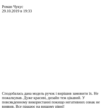
Роман Чукус
29.10.2019 в 19:33
Сподобалась дана модель ручок і вирішив замовити їх. Не
пожалкував. Дуже красиві, дизайн теж цікавий. У
повсякденному використанні покищо негативних ознак не
виявив. Все працює на вищому рівні!