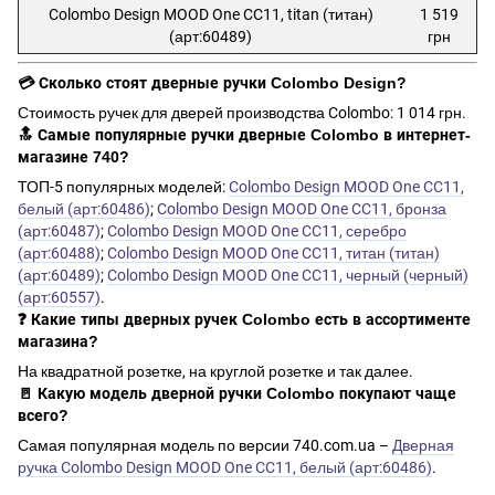
Colombo Design MOOD One CC11, titan (титан)
1 519
(арт:60489)
грн
💳 Сколько стоят дверные ручки Colombo Design?
Стоимость ручек для дверей производства Colombo: 1 014 грн.
🔝 Самые популярные ручки дверные Colombo в интернет-
магазине 740?
ТОП-5 популярных моделей:
Colombo Design MOOD One CC11,
белый (арт:60486)
;
Colombo Design MOOD One CC11, бронза
(арт:60487)
;
Colombo Design MOOD One CC11, серебро
(арт:60488)
;
Colombo Design MOOD One CC11, титан (титан)
(арт:60489)
;
Colombo Design MOOD One CC11, черный (черный)
(арт:60557)
.
❓ Какие типы дверных ручек Colombo есть в ассортименте
магазина?
На квадратной розетке, на круглой розетке и так далее.
🚪 Какую модель дверной ручки Colombo покупают чаще
всего?
Самая популярная модель по версии 740.com.ua –
Дверная
ручка Colombo Design MOOD One CC11, белый (арт:60486)
.