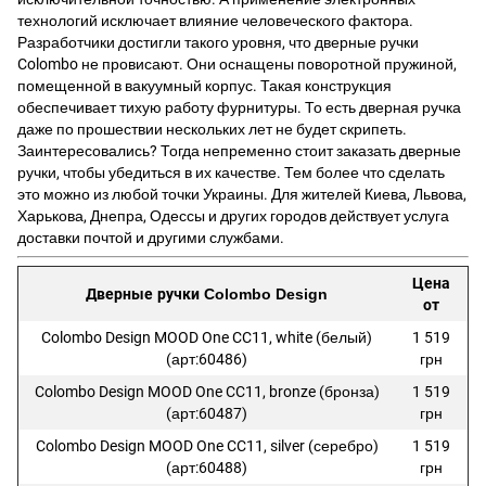
технологий исключает влияние человеческого фактора.
Разработчики достигли такого уровня, что дверные ручки
Colombo не провисают. Они оснащены поворотной пружиной,
помещенной в вакуумный корпус. Такая конструкция
обеспечивает тихую работу фурнитуры. То есть дверная ручка
даже по прошествии нескольких лет не будет скрипеть.
Заинтересовались? Тогда непременно стоит заказать дверные
ручки, чтобы убедиться в их качестве. Тем более что сделать
это можно из любой точки Украины. Для жителей Киева, Львова,
Харькова, Днепра, Одессы и других городов действует услуга
доставки почтой и другими службами.
Цена
Дверные ручки Colombo Design
от
Colombo Design MOOD One CC11, white (белый)
1 519
(арт:60486)
грн
Colombo Design MOOD One CC11, bronze (бронза)
1 519
(арт:60487)
грн
Colombo Design MOOD One CC11, silver (серебро)
1 519
(арт:60488)
грн