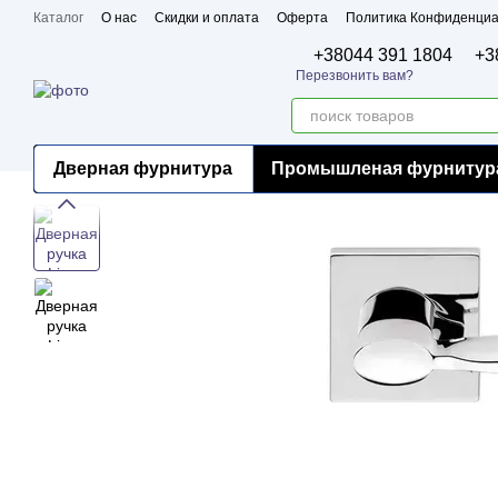
Перейти к основному контенту
Каталог
О нас
Скидки и оплата
Оферта
Политика Конфиденциа
Бренды
Сертификаты
+38044 391 1804
+3
Перезвонить вам?
Дверная фурнитура
Промышленая фурнитур