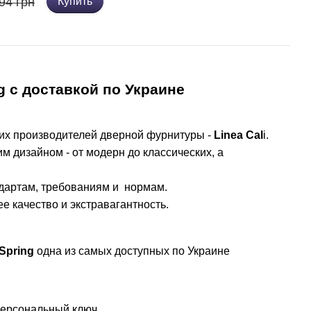
94 грн
Купить
g с доставкой по Украине
ших производителей дверной фурнитуры -
Linea Cal
i.
 дизайном - от модерн до классических, а
ндартам, требованиям и нормам.
е качество и экстравагантность.
 Spring
одна из самых доступных по Украине
персональный ключ.