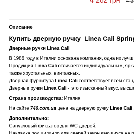
4 262 грн
4 3
Описание
Купить дверную ручку Linea Cali Sprin
Дверные ручки Linea Cali
В 1986 году в Италии основана компания, одна из луч
Продукция
Linea Cali
отличается индивидуальным, ярким
также хрустальных, винтажных.
Дверная фурнитура
Linea Cali
соответствует всем ста
Дверные ручки
Linea Cali
- это изысканный вкус, высше
Страна производства
: Италия
На сайте
740.com.ua
цена на дверную ручку
Linea Cali
Дополнительно:
Санузловый фиксатор для WC дверей;
Накладка под цилиндр для дверей закрывающихся на 