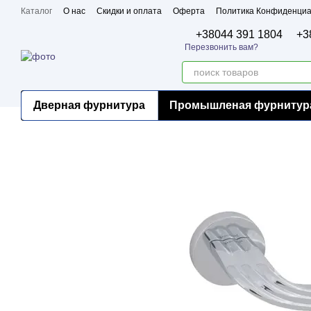
Перейти к основному контенту
Каталог
О нас
Скидки и оплата
Оферта
Политика Конфиденциа
Бренды
Сертификаты
+38044 391 1804
+3
Перезвонить вам?
Дверная фурнитура
Промышленая фурнитур