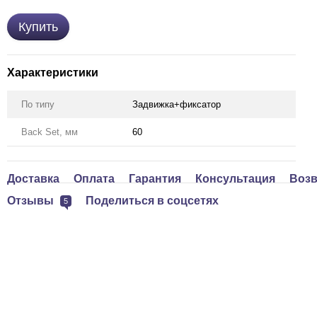
Купить
Характеристики
По типу
Задвижка+фиксатор
Back Set, мм
60
Доставка
Оплата
Гарантия
Консультация
Возв
Отзывы
Поделиться в соцсетях
5