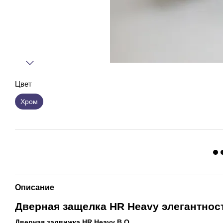
Цвет
Хром
Описание
Дверная защелка HR Heavy элегантнос
Дверная задвижка HR Heavy B Q.