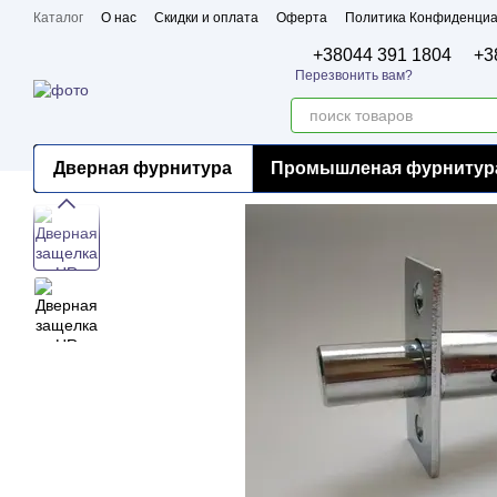
Перейти к основному контенту
Каталог
О нас
Скидки и оплата
Оферта
Политика Конфиденциа
Бренды
Сертификаты
+38044 391 1804
+3
Перезвонить вам?
Дверная фурнитура
Промышленая фурнитур