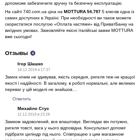
допоможе забезпечити зручну та безпечну експлуатацію.
На сайті 740.com.ua ціна на
MOTTURA 54.797
5 ключів одна із
самих доступних в Україні. При необхідності ви також можете
скористатися послугою «Оплата частями» від ПриватБанку на
вигідних умовах. Замовляйте якісні італійські замки MOTTURA
вже сьогодні!
Отзывы
4
Ігор Шашко
16.12.2019 в 17:37
Замок нічим не здивував, якість середня, ригеля теж не кращої
якості і надійності. В загалому, в роботі нормальні, але великих
переваг у цій моделі не знайшов....
Ответить
Михайло Стус
11.12.2019 в 23:28
Замком задоволений, все влаштовує. Виглядає він потужно,
ригеля товсті, вага у нього відповідна. Консультант допоміг
підібрати циліндр під нього. Співпрацею з цим магазином