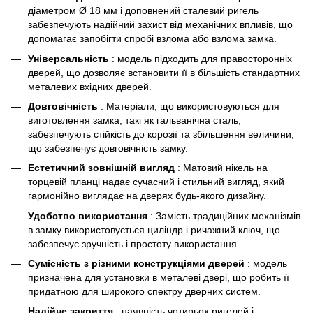
діаметром Ø 18 мм і доповнений сталевий ригель
забезпечують надійний захист від механічних впливів, що
допомагає запобігти спробі взлома або взлома замка.
Універсальність
: модель підходить для правосторонніх
дверей, що дозволяє встановити її в більшість стандартних
металевих вхідних дверей.
Довговічність
: Матеріали, що використовуються для
виготовлення замка, такі як гальванічна сталь,
забезпечують стійкість до корозії та збільшення величини,
що забезпечує довговічність замку.
Естетичний зовнішній вигляд
: Матовий нікель на
торцевій планці надає сучасний і стильний вигляд, який
гармонійно виглядає на дверях будь-якого дизайну.
Удобство використання
: Замість традиційних механізмів
в замку використовується циліндр і ричажний ключ, що
забезпечує зручність і простоту використання.
Сумісність з різними конструкціями дверей
: модель
призначена для установки в металеві двері, що робить її
придатною для широкого спектру дверних систем.
Надійне закриття
: наявність чотирьох ригелей і