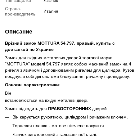
Тип защелки
Язычек
Страна-
Италия
производитель
Описание
Врізний замок
MOTTURA 54.797, правый,
купить с
доставкой по Украине
Замок для вхідних металевих дверей торгової марки
"MOTTURA" моделі 54.797 являє собою масивний замок на 4
ригеля з язичком і доповнюваним ригелем для циліндра. Кузов
поєднує в собі дві системи блокування: ричажну і циліндрову.
Основні характеристики:
Він
встановлюється на вхідні металеві двері.
Замок підходить для
ПРАВОСТОРОННИХ
дверей.
Він керується рукояткою, циліндром і ричажним ключем.
Торцевая планка - матове нікелеве покриття.
Язичок виготовлений з гальванічної сталі.