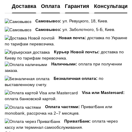
Доставка
Оплата
Гарантия
Консультация
Самовывоз:
ул. Ревуцкого, 18, Киев.
Самовывоз:
ул. Заболотного, 5-Б, Киев.
Новая почта:
доставка по Украине
по тарифам перевозчика.
Курьер Новой почты:
доставка по
Киеву по тарифам перевозчика.
Наличными:
оплата при получении
заказа.
Безналичная оплата:
по
выставленному счету.
Visa или Mastercard:
оплата банковской картой.
Оплата частями:
ПриватБанк или
monobank, рассрочка на 2–7 месяцев.
ПриватБанк:
оплата через
кассу или терминал самообслуживания.