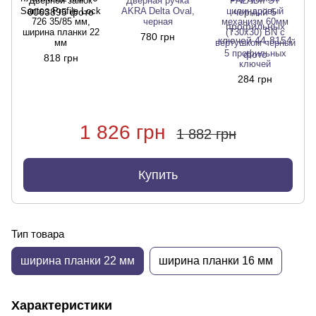
Дверной замок
Дверная ручка
PALADII ST
Santos Profile Lock
AKRA Delta Oval,
цилиндровый
726 35/85 мм,
черная
механизм 60мм
ширина планки 22
(T30x30) BN с
780 грн
мм
вертушком черный
5 профильных
818 грн
ключей
284 грн
1 826 грн
1 882 грн
Купить
Тип товара
ширина планки 22 мм
ширина планки 16 мм
Характеристики