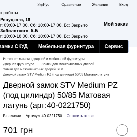
Сравнение
Укр
Рус
Желания
Вход
к работы:
 Ревуцкого, 18
Мой заказ
т: 09:00-17:00, Сб: 10:00-17:00, Вс: Закрыто
 Заболотного, 5-Б
т: 10:00-18:00, Сб: 10:00-17:00, Вс: Закрыто
замки СКУД
Мебельная фурнитура
Сервис
Интернет-магазин дверной и мебельной фурнитуры
Дверная фурнитура
Замки для межкомнатных дверей
Замки для межкомнатных дверей STV
Дверной замок STV Medium PZ (под цилиндр) 50/85 Матовая латунь
Дверной замок STV Medium PZ
(под цилиндр) 50/85 Матовая
латунь (арт:40-0221750)
ом дешевше
В наличии
Артикул: 40-0221750
Оставить отзыв
701 грн