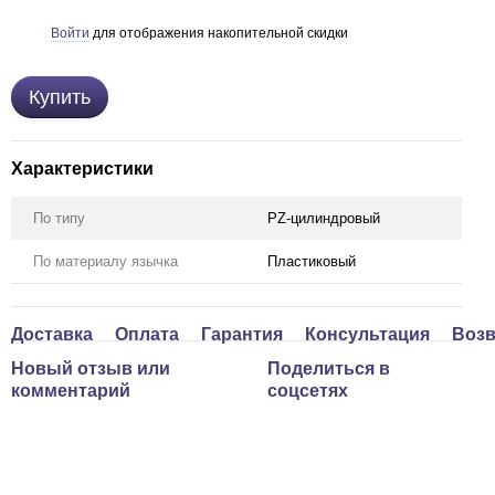
Войти
для отображения накопительной скидки
%
Купить
Дверной замок STV Medium
Цилинд
PZ (под цилиндр) 50/85
600/60м
Матовая латунь
30Tx30,
701 грн
1 441 г
Характеристики
2 078 грн
По типу
PZ-цилиндровый
2 142 грн
По материалу язычка
Пластиковый
Доставка
Оплата
Гарантия
Консультация
Возв
Новый отзыв или
Поделиться в
комментарий
соцсетях