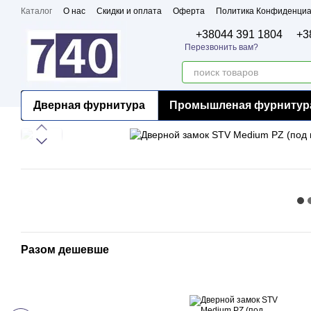
Перейти к основному контенту
Каталог
О нас
Скидки и оплата
Оферта
Политика Конфиденциа
Бренды
Сертификаты
+38044 391 1804
+3
Перезвонить вам?
Дверная фурнитура
Промышленая фурнитур
Разом дешевше