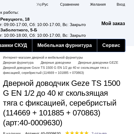
Сравнение
Укр
Рус
Желания
Вход
к работы:
 Ревуцкого, 18
Мой заказ
т: 09:00-17:00, Сб: 10:00-17:00, Вс: Закрыто
 Заболотного, 5-Б
т: 10:00-18:00, Сб: 10:00-17:00, Вс: Закрыто
замки СКУД
Мебельная фурнитура
Сервис
Интернет-магазин дверной и мебельной фурнитуры
Дверная фурнитура
Дверные доводчики
Дверные доводчики GEZE
Дверной доводчик Geze TS 1500 G EN 1/2 до 40 кг скользящая тяга с
фиксацией, серебристый (114669 + 101885 + 070863)
Дверной доводчик Geze TS 1500
G EN 1/2 до 40 кг скользящая
тяга с фиксацией, серебристый
(114669 + 101885 + 070863)
(арт:40-0009630)
В наличии
Артикул: 40-0009630
2 отзыва