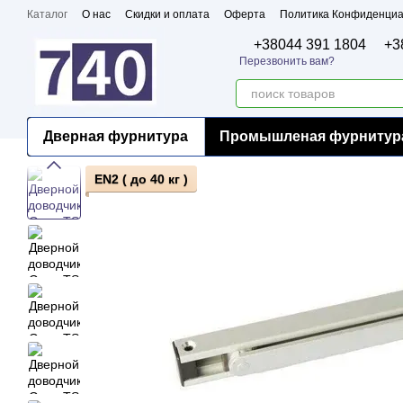
Перейти к основному контенту
Каталог
О нас
Скидки и оплата
Оферта
Политика Конфиденциа
Бренды
Сертификаты
+38044 391 1804
+3
Перезвонить вам?
Дверная фурнитура
Промышленая фурнитур
EN2 ( до 40 кг )