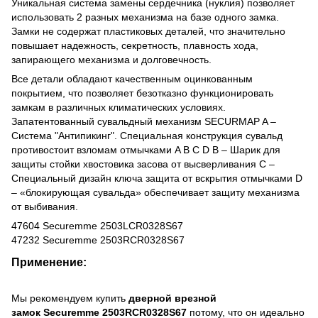
Уникальная система замены сердечника (нуклия) позволяет
использовать 2 разных механизма на базе одного замка.
Замки не содержат пластиковых деталей, что значительно
повышает надежность, секретность, плавность хода,
запирающего механизма и долговечность.
Все детали обладают качественным оцинкованным
покрытием, что позволяет безотказно функционировать
замкам в различных климатических условиях.
Запатентованный сувальдный механизм SECURMAP A –
Система "Антипикинг". Специальная конструкция сувальд
противостоит взломам отмычками A B C D В – Шарик для
защиты стойки хвостовика засова от высверливания С –
Специальный дизайн ключа защита от вскрытия отмычками D
– «блокирующая сувальда» обеспечивает защиту механизма
от выбивания.
47604 Securemme 2503LCR0328S67
47232 Securemme 2503RCR0328S67
Применение:
Мы рекомендуем купить
дверной врезной
замок Securemme 2503RCR0328S67
потому, что он идеально