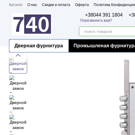
Перейти к основному контенту
Каталог
О нас
Скидки и оплата
Оферта
Политика Конфиденциа
Бренды
Сертификаты
+38044 391 1804
+3
Перезвонить вам?
Дверная фурнитура
Промышленая фурнитур