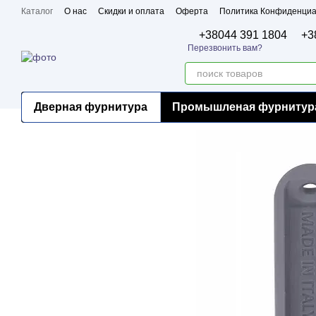
Перейти к основному контенту
Каталог
О нас
Скидки и оплата
Оферта
Политика Конфиденциа
Бренды
Сертификаты
+38044 391 1804
+3
Перезвонить вам?
Дверная фурнитура
Промышленая фурнитур