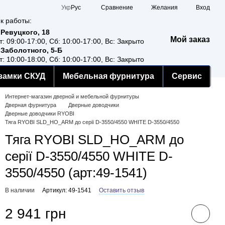
Сравнение
Укр
Рус
Желания
Вход
к работы:
 Ревуцкого, 18
Мой заказ
т: 09:00-17:00, Сб: 10:00-17:00, Вс: Закрыто
 Заболотного, 5-Б
т: 10:00-18:00, Сб: 10:00-17:00, Вс: Закрыто
замки СКУД
Мебельная фурнитура
Сервис
Интернет-магазин дверной и мебельной фурнитуры
Дверная фурнитура
Дверные доводчики
Дверные доводчики RYOBI
Тяга RYOBI SLD_HO_ARM до серії D-3550/4550 WHITE D-3550/4550
Тяга RYOBI SLD_HO_ARM до
серії D-3550/4550 WHITE D-
3550/4550 (арт:49-1541)
В наличии
Артикул: 49-1541
Оставить отзыв
2 941 грн