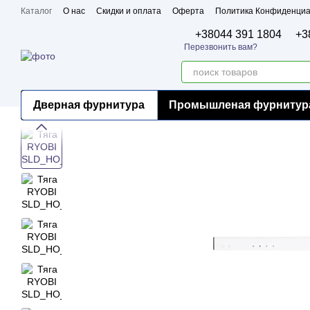
Перейти к основному контенту
Каталог
О нас
Скидки и оплата
Оферта
Политика Конфиденциа
Бренды
Сертификаты
+38044 391 1804
+3
Перезвонить вам?
Дверная фурнитура
Промышленая фурнитур