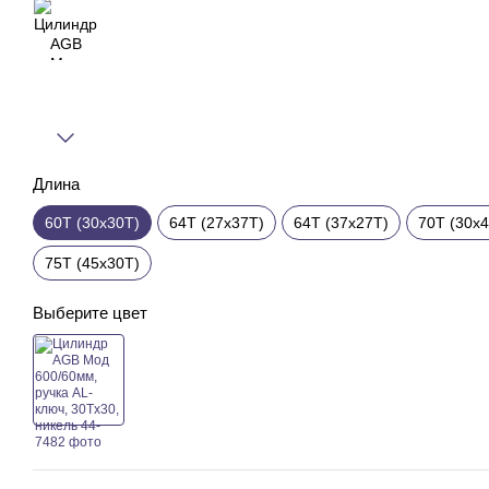
Длина
60T (30x30T)
64T (27x37T)
64T (37x27T)
70T (30x
75T (45x30T)
Выберите цвет