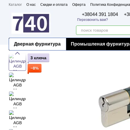
Перейти к основному контенту
Каталог
О нас
Скидки и оплата
Оферта
Политика Конфиденциа
Бренды
Сертификаты
+38044 391 1804
+3
Перезвонить вам?
Дверная фурнитура
Промышленая фурнитур
3 ключа
−8%