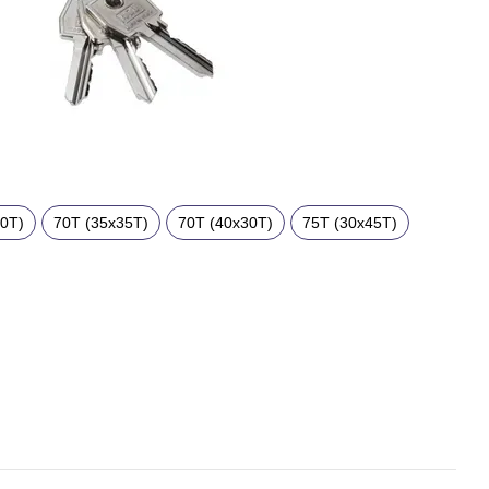
40T)
70T (35x35T)
70T (40x30T)
75T (30x45T)