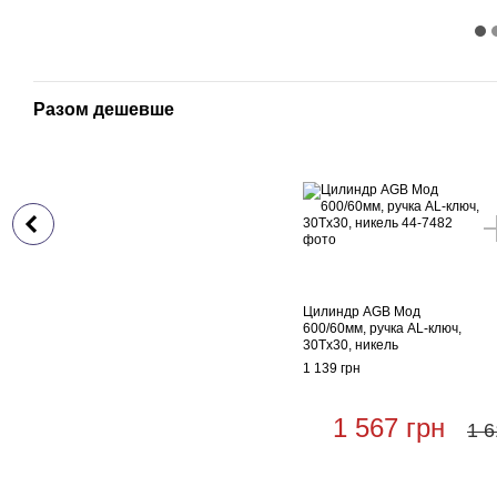
Разом дешевше
Цилиндр AGB Мод
600/60мм, ручка AL-ключ,
30Tx30, никель
1 139 грн
1 567 грн
1 6