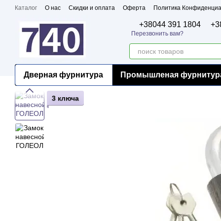
Перейти к основному контенту
Каталог
О нас
Скидки и оплата
Оферта
Политика Конфиденциа
Бренды
Сертификаты
+38044 391 1804
+3
Перезвонить вам?
Дверная фурнитура
Промышленая фурнитур
3 ключа