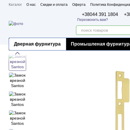
Перейти к основному контенту
Каталог
О нас
Скидки и оплата
Оферта
Политика Конфиденциа
Бренды
Сертификаты
+38044 391 1804
+3
Перезвонить вам?
Дверная фурнитура
Промышленая фурнитур