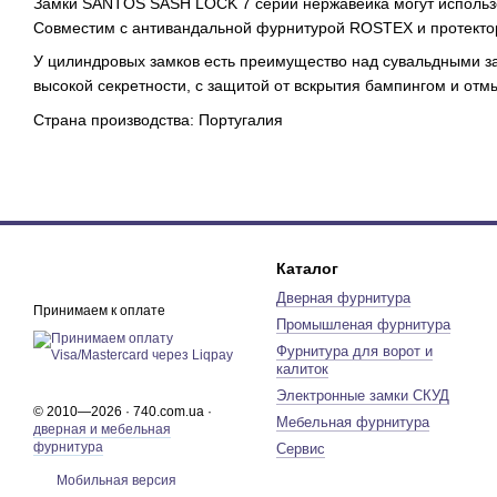
Замки SANTOS SASH LOCK 7 серии нержавейка могут использо
Совместим с антивандальной фурнитурой ROSTEX и протекто
У цилиндровых замков есть преимущество над сувальдными за
высокой секретности, с защитой от вскрытия бампингом и отм
Страна производства: Португалия
Каталог
Дверная фурнитура
Принимаем к оплате
Промышленая фурнитура
Фурнитура для ворот и
калиток
Электронные замки СКУД
© 2010—2026 · 740.com.ua ·
Мебельная фурнитура
дверная и мебельная
фурнитура
Сервис
Мобильная версия