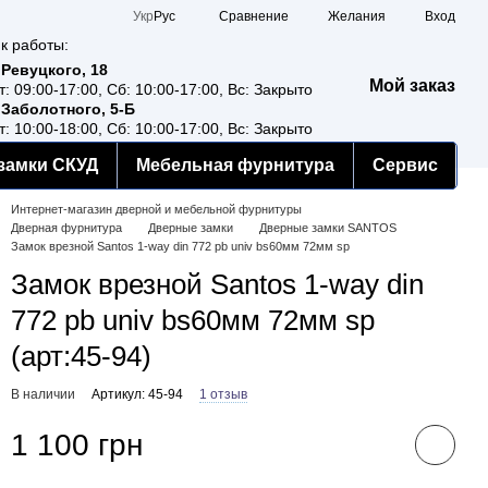
Сравнение
Укр
Рус
Желания
Вход
к работы:
 Ревуцкого, 18
Мой заказ
т: 09:00-17:00, Сб: 10:00-17:00, Вс: Закрыто
 Заболотного, 5-Б
т: 10:00-18:00, Сб: 10:00-17:00, Вс: Закрыто
замки СКУД
Мебельная фурнитура
Сервис
Интернет-магазин дверной и мебельной фурнитуры
Дверная фурнитура
Дверные замки
Дверные замки SANTOS
Замок врезной Santos 1-way din 772 pb univ bs60мм 72мм sp
Замок врезной Santos 1-way din
772 pb univ bs60мм 72мм sp
(арт:45-94)
В наличии
Артикул: 45-94
1 отзыв
1 100 грн