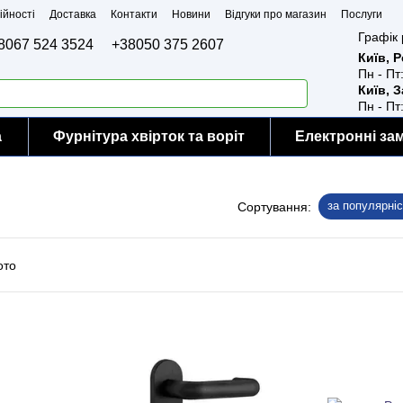
ійності
Доставка
Контакти
Новини
Відгуки про магазин
Послуги
Графік 
8067 524 3524
+38050 375 2607
Київ, 
Пн - Пт
Київ, 
Пн - Пт
а
Фурнітура хвірток та воріт
Електронні за
за популярні
Сортування: