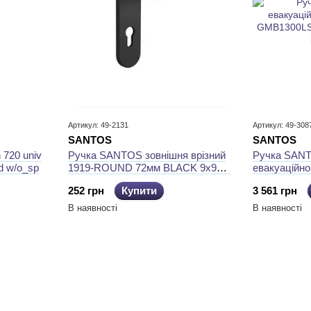
Артикул: 49-2131
Артикул: 49-308
SANTOS
SANTOS
 720 univ
Ручка SANTOS зовнішня врізний
Ручка SAN
d w/o_sp
1919-ROUND 72мм BLACK 9x9мм
евакуаційно
MOV CYL_HOLE, чорний
GMB1300LS
252 грн
Купити
3 561 грн
В наявності
В наявності