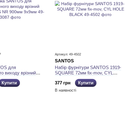
7
Артикул: 49-4502
SANTOS
TOS для
Набір фурнітури SANTOS 1919-
го виходу врізний
SQUARE 72мм fix-mov, CYL
 NR 900мм 9x9мм
HOLE BLACK
Купити
377 грн
Купити
В наявності