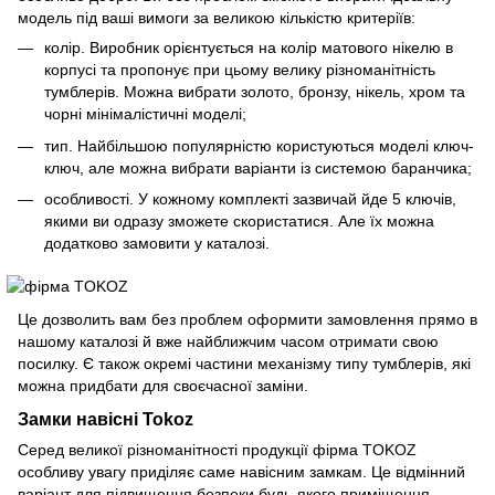
модель під ваші вимоги за великою кількістю критеріїв:
колір. Виробник орієнтується на колір матового нікелю в
корпусі та пропонує при цьому велику різноманітність
тумблерів. Можна вибрати золото, бронзу, нікель, хром та
чорні мінімалістичні моделі;
тип. Найбільшою популярністю користуються моделі ключ-
ключ, але можна вибрати варіанти із системою баранчика;
особливості. У кожному комплекті зазвичай йде 5 ключів,
якими ви одразу зможете скористатися. Але їх можна
додатково замовити у каталозі.
Це дозволить вам без проблем оформити замовлення прямо в
нашому каталозі й вже найближчим часом отримати свою
посилку. Є також окремі частини механізму типу тумблерів, які
можна придбати для своєчасної заміни.
Замки навісні Tokoz
Серед великої різноманітності продукції фірма TOKOZ
особливу увагу приділяє саме навісним замкам. Це відмінний
варіант для підвищення безпеки будь-якого приміщення,