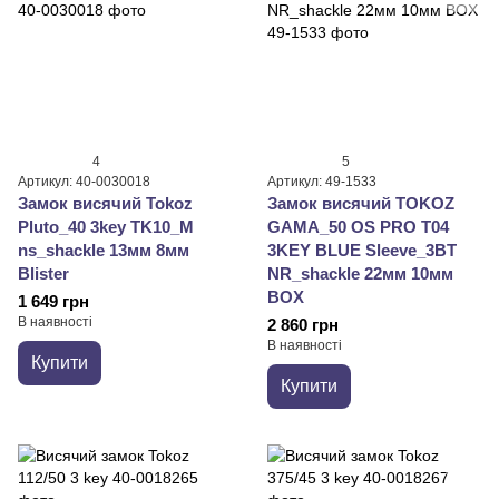
4
5
Артикул: 40-0030018
Артикул: 49-1533
Замок висячий Tokoz
Замок висячий TOKOZ
Pluto_40 3key TK10_M
GAMA_50 OS PRO T04
ns_shackle 13мм 8мм
3KEY BLUE Sleeve_3BT
Blister
NR_shackle 22мм 10мм
BOX
1 649 грн
В наявності
2 860 грн
В наявності
Купити
Купити