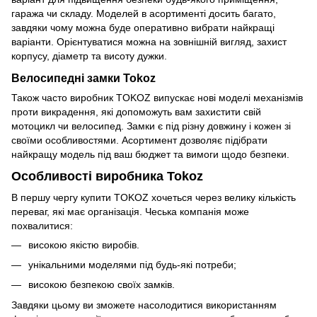
гаража чи складу. Моделей в асортименті досить багато,
завдяки чому можна буде оперативно вибрати найкращі
варіанти. Орієнтуватися можна на зовнішній вигляд, захист
корпусу, діаметр та висоту дужки.
Велосипедні замки Tokoz
Також часто виробник TOKOZ випускає нові моделі механізмів
проти викрадення, які допоможуть вам захистити свій
мотоцикл чи велосипед. Замки є під різну довжину і кожен зі
своїми особливостями. Асортимент дозволяє підібрати
найкращу модель під ваш бюджет та вимоги щодо безпеки.
Особливості виробника Tokoz
В першу чергу купити TOKOZ хочеться через велику кількість
переваг, які має організація. Чеська компанія може
похвалитися:
високою якістю виробів.
унікальними моделями під будь-які потреби;
високою безпекою своїх замків.
Завдяки цьому ви зможете насолодитися використанням