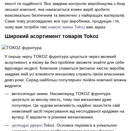
якості та надійності. Все завдяки контролю виробництва з боку
чеської компанії, яка намагається кожен виріб зробити
максимально безпечним та виключно з найкращих матеріалів.
Саме тому розповідаємо все про виробника, продукцію і те,
чому вам потрібні такі
навісні замки Tokoz
вже зараз.
Широкий асортимент товарів Tokoz
У першу чергу TOKOZ фурнітура цінується через великий
асортимент, в якому ви без проблем зможете знайти для себе
відповідні моделі. Компанія славиться високою якістю виробів,
завдяки якій усі елементи механізму служать своїм власникам
довгі роки. Серед найбільш популярних лінійок компанії можна
виділити:
велосипедні замки. Насамперед TOKOZ фурнітура
цінується за високу якість, тому такі механізми дуже
популярні. Це чудова можливість надійно захистити свій
невеликий засіб пересування від несподіваної крадіжки на
вулиці. Є варіанти із різними механізмами;
циліндри дверні
Tokoz. Основна перевага в унікальних