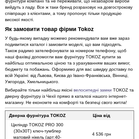
фурнітури компанії та не переживати, що незабаром вироби
вийдуть з ладу. Все ж таки бренд розраховує на довгострокову
співпрацю з клієнтами, а тому пропонує тільки продукцію
високої якості.
Як замовити товар фірми Tokoz
У будь-якому випадку можемо рекомендувати вам вже зараз
подивитися каталог і замовити моделі, що вам підходять.
Також радимо зателефонувати за номером телефону, щоб
наші фахівці допомогли вам фурнітуру TOKOZ купити за
найбільш оптимальною ціною та з урахуванням ваших вимог,
бюджету та побажань. Оформимо для вас швидку доставку по
всій Україні: від Львова, Києва до Івано-Франківська, Вінниці,
Ужгорода, Хмельницького.
Вибирайте тільки найбільш якісні
велосипедні замки
TOKOZ та
дверну фурнітуру із Чехії прямо в каталозі нашого інтернет-
магазину. Не економте на комфорті та безпеці свого житла!
Дверна фурнітура TOKOZ
Ціна від
Циліндр TOKOZ PRO 300
(30x30T) ключ-тумблер
4 536 грн
матовий нікель (арт:40-