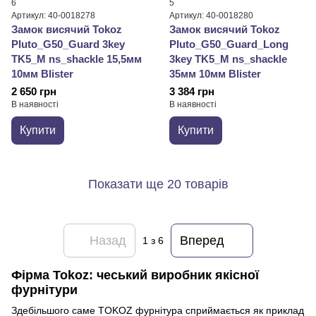
6
5
Артикул: 40-0018278
Артикул: 40-0018280
Замок висячий Tokoz
Замок висячий Tokoz
Pluto_G50_Guard 3key
Pluto_G50_Guard_Long
TK5_M ns_shackle 15,5мм
3key TK5_M ns_shackle
10мм Blister
35мм 10мм Blister
2 650 грн
3 384 грн
В наявності
В наявності
Купити
Купити
Показати ще 20 товарів
Назад
Вперед
1
з 6
Фірма Tokoz: чеський виробник якісної
фурнітури
Здебільшого саме TOKOZ фурнітура сприймається як приклад