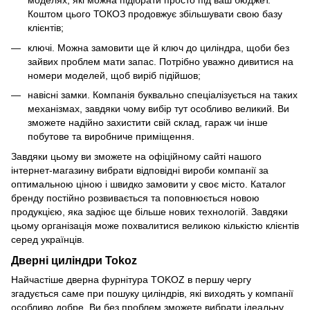
моделях, які можна підібрати просто під ваш бюджет.
Коштом цього ТОКОЗ продовжує збільшувати свою базу
клієнтів;
ключі. Можна замовити ще й ключ до циліндра, щоби без
зайвих проблем мати запас. Потрібно уважно дивитися на
номери моделей, щоб виріб підійшов;
навісні замки. Компанія буквально спеціалізується на таких
механізмах, завдяки чому вибір тут особливо великий. Ви
зможете надійно захистити свій склад, гараж чи інше
побутове та виробниче приміщення.
Завдяки цьому ви зможете на офіційному сайті нашого
інтернет-магазину вибрати відповідні вироби компанії за
оптимальною ціною і швидко замовити у своє місто. Каталог
бренду постійно розвивається та поповнюється новою
продукцією, яка задіює ще більше нових технологій. Завдяки
цьому організація може похвалитися великою кількістю клієнтів
серед українців.
Дверні циліндри Tokoz
Найчастіше дверна фурнітура TOKOZ в першу чергу
згадується саме при пошуку циліндрів, які виходять у компанії
особливо добре. Ви без проблем зможете вибрати ідеальну