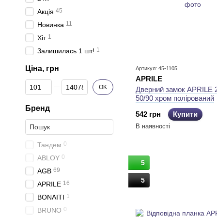
45
Акція
11
Новинка
1
Хіт
1
Залишилась 1 шт!
Ціна, грн
Артикул: 45-1105
APRILE
Від Ціна, грн
До Ціна, грн
OK
Дверний замок APRILE 
50/90 хром полірований
Бренд
542 грн
Купити
В наявності
0
Тандем
0
ABLOY
5
69
AGB
5
16
APRILE
1
BONAITI
0
BRUNO