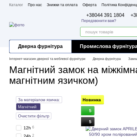
Перейти до основного контенту
Каталог
Про нас
Знижки та оплата
Оферта
Політика Конфіденц
Бренди
Сертифікати
+38044 391 1804
+3
Передзвонити вам?
Дверна фурнітура
Промислова фурнітур
Інтернет-магазин дверної та меблевої фурнітури
Дверна фурнітура
Замки
Магнітний замок на міжкімна
магнітним язичком)
Новинка
За матеріалом язичка:
Магнітний
5
Очистити фільтр
5
6
12h
2
24h