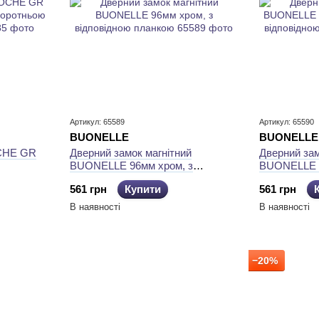
Артикул: 65589
Артикул: 65590
BUONELLE
BUONELLE
CHE GR
Дверний замок магнітний
Дверний зам
BUONELLE 96мм хром, з
BUONELLE 9
рний
відповідною планкою
відповідно
561 грн
Купити
561 грн
В наявності
В наявності
−20%