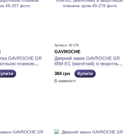
Артикул: 49-278
E
GAVROCHE
щіпка GAVROCHE GR
Дверний замок GAVROCHE GR
оротньою планкою
85М-EC (магнітний) зі зворотньою
планкою хром
Купити
384 грн
Купити
В наявності