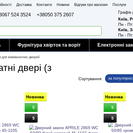
ійності
Доставка
Контакти
Новини
Відгуки про магазин
Послуги
Графік 
8067 524 3524
+38050 375 2607
Київ, 
Пн - Пт
Київ, 
Пн - Пт
а
Фурнітура хвірток та воріт
Електронні за
 для міжкімнатних дверей
тні двері (з
за популярні
Сортування:
Новинка
Новинка
5
5
5
5