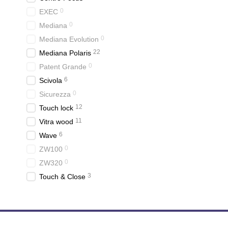
0
EXEC
0
Mediana
0
Mediana Evolution
22
Mediana Polaris
0
Patent Grande
6
Scivola
0
Sicurezza
12
Touch lock
11
Vitra wood
6
Wave
0
ZW100
0
ZW320
3
Touch & Close