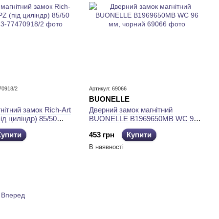
70918/2
Артикул: 69066
BUONELLE
нітний замок Rich-Art
Дверний замок магнітний
ід циліндр) 85/50
BUONELLE B1969650MB WC 96
мм, чорний
Купити
453 грн
Купити
В наявності
Вперед