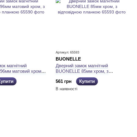
Артикул: 65593
BUONELLE
ок магнітний
Дверний замок магнітний
6мм матовий хром, з
BUONELLE 85мм хром, з
ю планкою
відповідною планкою
Купити
561 грн
Купити
В наявності