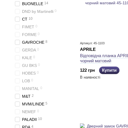
14
BUONELLE
0
DND by Martinelli
10
CT
0
FIMET
0
FORME
8
GAVROCHE
Артикул: 45-1103
APRILE
0
GERDA
Відповідна планка APRI
0
KALE
чорний матовий
0
GU BKS
122 грн
Купити
0
HOBES
В наявності
0
LOB
0
MANITAL
2
M&T
5
MVM/LINDE
0
NEMEF
10
PALADII
4
RDA