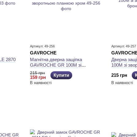
Артикул: 49-256
Артикул: 49-257
GAVROCHE
GAVROCH
LE 2870
Магнітна дверна защіпка
Дверна за
GAVROCHE GR 100M зі
100M зі зв
зворотньою планкою хром
бронза
215 грн
Купити
215 грн
159 грн
В наявності
В наявності