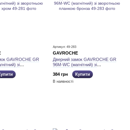
Артикул: 49-283
E
GAVROCHE
амок GAVROCHE GR
Дверний замок GAVROCHE GR
нітний) зі
96М-WC (магнітний) зі
 планкою хром
зворотньою планкою бронза
Купити
384 грн
Купити
В наявності