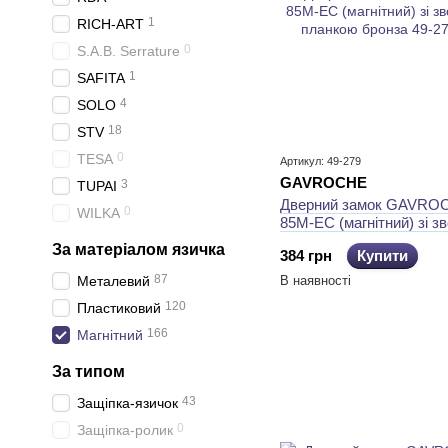
1
RICH-ART
0
S.A.B. Serrature
1
SAFITA
4
SOLO
18
STV
0
TESA
Артикул: 49-279
GAVROCHE
3
TUPAI
Дверний замок GAVRO
0
WILKA
85М-EC (магнітний) зі з
планкою бронза
За матеріалом язичка
384 грн
Купити
87
Металевий
В наявності
120
Пластиковий
166
Магнітний
За типом
43
Защіпка-язичок
0
Защіпка-ролик