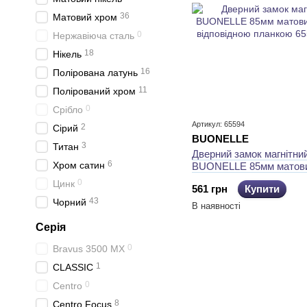
36
Матовий хром
0
Нержавіюча сталь
18
Нікель
16
Полірована латунь
11
Полірований хром
0
Срібло
Артикул: 65594
2
Сірий
BUONELLE
3
Титан
Дверний замок магнітни
6
Хром сатин
BUONELLE 85мм матови
відповідною планкою
0
Цинк
561 грн
Купити
43
Чорний
В наявності
Серія
0
Bravus 3500 МХ
1
CLASSIC
0
Centro
8
Centro Focus