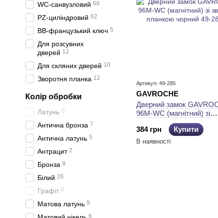
66
WC-санвузловий
62
PZ-циліндровий
5
BB-французький ключ
Для розсувних
12
дверей
10
Для скляних дверей
12
Зворотня планка
Артикул: 49-285
GAVROCHE
Колір обробки
Дверний замок GAVRO
0
Латунь
96М-WC (магнітний) зі
зворотньою планкою чо
7
Антична бронза
384 грн
Купити
5
Антична латунь
В наявності
2
Антрацит
8
Бронза
26
Білий
0
Графіт
9
Матова латунь
6
Матовий нікель