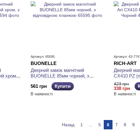
Артикул: 65595
Артикул: 43-774
BUONELLE
RICH-ART
й
Дверний замок магнітний
Дверний маг
й хром, з
BUONELLE 85мм чорний, з
CX410 PZ (п
відповідною планкою
Чорний
423 грн
561 грн
Купити
338 грн
В наявності
В наявності
Назад
1
...
5
6
7
8
9