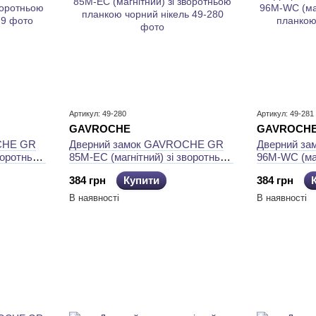
Артикул: 49-280
Артикул: 49-281
GAVROCHE
GAVROCH
CHE GR
Дверний замок GAVROCHE GR
Дверний з
воротньою
85М-EC (магнітний) зі зворотньою
96М-WC (маг
планкою чорний нікель
зворотньою
384 грн
Купити
384 грн
В наявності
В наявності