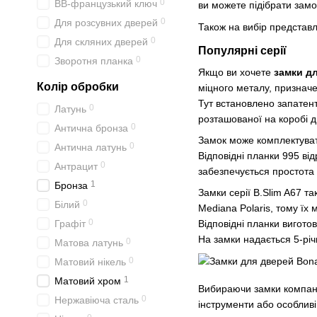
0
BB-французький ключ
ви можете підібрати замок
0
Для розсувних дверей
Також на вибір представл
0
Для скляних дверей
Популярні серії
0
Зворотня планка
Якщо ви хочете
замки дл
Колір обробки
міцного металу, призначе
Тут встановлено запатент
0
Латунь
розташованої на коробі д
0
Антична бронза
Замок може комплектуват
0
Антична латунь
Відповідні планки 995 ві
0
Антрацит
забезпечується простота 
1
Бронза
Замки серії B.Slim A67 т
0
Білий
Mediana Polaris, тому їх
0
Графіт
Відповідні планки виготов
На замки надається 5-річ
0
Матова латунь
0
Матовий нікель
1
Матовий хром
Вибираючи замки компанії 
0
Нержавіюча сталь
інструменти або особливі