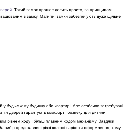
дверей
. Такий замок працює досить просто, за принципом
розташованим в замку. Магнітні замки забезпечують дуже щільне
ей у будь-якому будинку або квартирі. Але особливо затребувані
акриття дверей гарантують комфорт і безпеку для дитини.
ншим рівнем ходу і більш плавним ходом механізму. Завдяки
 На вибір представлені різні колірні варіанти оформлення, тому