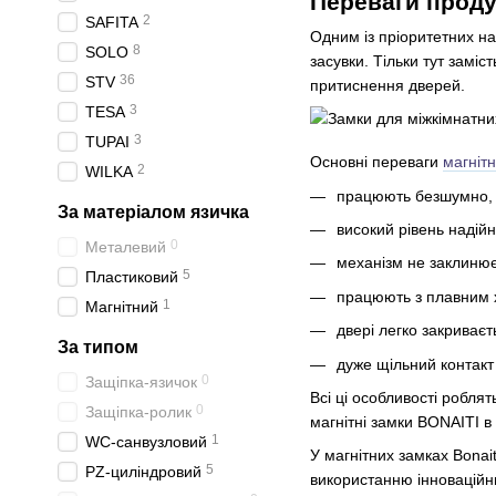
Переваги проду
2
SAFITA
Одним із пріоритетних на
8
SOLO
засувки. Тільки тут замі
36
STV
притиснення дверей.
3
TESA
3
TUPAI
Основні переваги
магнітн
2
WILKA
працюють безшумно,
За матеріалом язичка
високий рівень надійн
0
Металевий
механізм не заклинює
5
Пластиковий
працюють з плавним 
1
Магнітний
двері легко закриваєт
За типом
дуже щільний контакт
0
Защіпка-язичок
Всі ці особливості робля
0
Защіпка-ролик
магнітні замки BONAITI в 
1
WC-санвузловий
У магнітних замках Bonai
5
PZ-циліндровий
використанню інноваційних