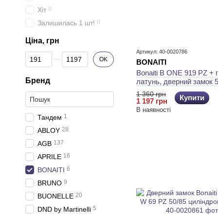
0
Хіт
0
Залишилась 1 шт!
Ціна, грн
Артикул: 40-0020786
Від Ціна, грн
До Ціна, грн
OK
BONAITI
Bonaiti B ONE 919 PZ + 
Бренд
латунь, дверний замок 5
циліндровий
1 360 грн
Купити
1 197 грн
В наявності
1
Тандем
28
ABLOY
137
AGB
16
APRILE
6
BONAITI
9
BRUNO
20
BUONELLE
5
DND by Martinelli