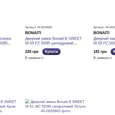
Артикул: 40-0020855
Артикул: 40-002
BONAITI
BONAITI
планка
Дверний замок Bonaiti B SWEET
Дверний зам
0/85
W 69 PZ 50/85 циліндровий
W 69 PZ 50/
Бронза
Латунь
225 грн
Купити
191 грн
В наявності
В наявності