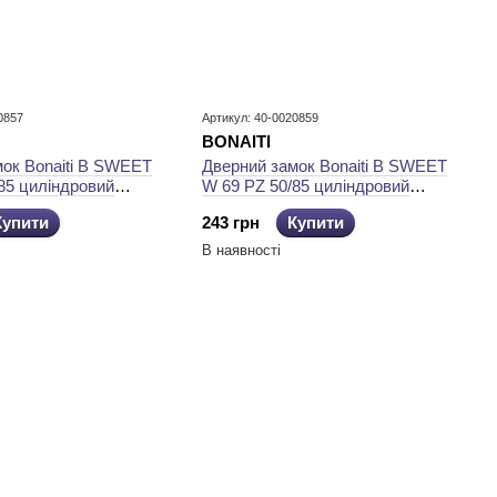
0857
Артикул: 40-0020859
BONAITI
ок Bonaiti B SWEET
Дверний замок Bonaiti B SWEET
85 циліндровий
W 69 PZ 50/85 циліндровий
Матовий хром
Купити
243 грн
Купити
В наявності