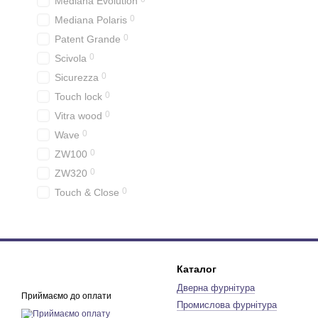
Mediana Evolution
0
Mediana Polaris
0
Patent Grande
0
Scivola
0
Sicurezza
0
Touch lock
0
Vitra wood
0
Wave
0
ZW100
0
ZW320
0
Touch & Close
Каталог
Дверна фурнітура
Приймаємо до оплати
Промислова фурнітура