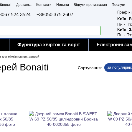
ійності
Доставка
Контакти
Новини
Відгуки про магазин
Послуги
Графік 
8067 524 3524
+38050 375 2607
Київ, 
Пн - Пт
Київ, 
Пн - Пт
а
Фурнітура хвірток та воріт
Електронні за
 для міжкімнатних дверей
рей Bonaiti
за популярні
Сортування: