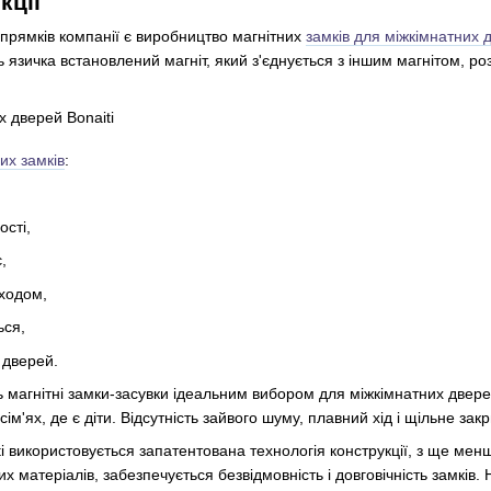
кції
прямків компанії є виробництво магнітних
замків для міжкімнатних 
сть язичка встановлений магніт, який з'єднується з іншим магнітом, 
их замків
:
ості,
,
ходом,
ься,
 дверей.
ть магнітні замки-засувки ідеальним вибором для міжкімнатних двер
сім'ях, де є діти. Відсутність зайвого шуму, плавний хід і щільне з
ti використовується запатентована технологія конструкції, з ще ме
 матеріалів, забезпечується безвідмовність і довговічність замків.