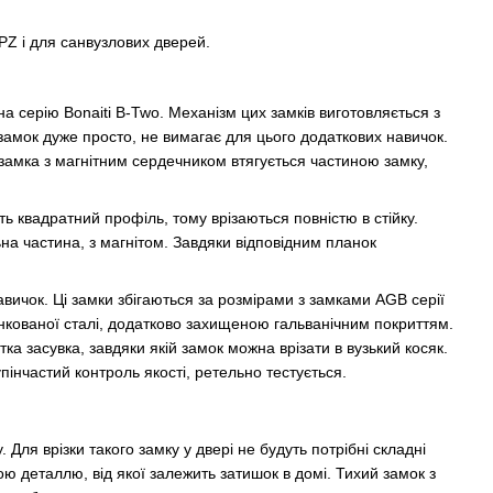
 PZ і для санвузлових дверей.
на серію Bonaiti B-Two. Механізм цих замків виготовляється з
 замок дуже просто, не вимагає для цього додаткових навичок.
 замка з магнітним сердечником втягується частиною замку,
квадратний профіль, тому врізаються повністю в стійку.
на частина, з магнітом. Завдяки відповідним планок
вичок. Ці замки збігаються за розмірами з замками AGB серії
инкованої сталі, додатково захищеною гальванічним покриттям.
ка засувка, завдяки якій замок можна врізати в вузький косяк.
пінчастий контроль якості, ретельно тестується.
 Для врізки такого замку у двері не будуть потрібні складні
ю деталлю, від якої залежить затишок в домі. Тихий замок з