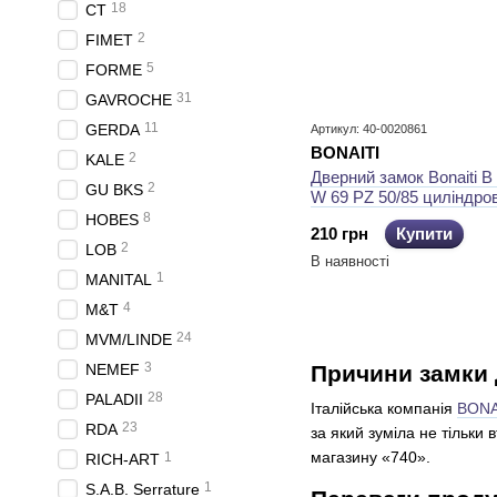
18
CT
2
FIMET
5
FORME
31
GAVROCHE
11
GERDA
Артикул: 40-0020861
BONAITI
2
KALE
Дверний замок Bonaiti 
2
GU BKS
W 69 PZ 50/85 циліндро
8
HOBES
210 грн
Купити
2
LOB
В наявності
1
MANITAL
4
M&T
24
MVM/LINDE
3
NEMEF
Причини замки 
28
PALADII
Італійська компанія
BONA
23
RDA
за який зуміла не тільки 
магазину «740».
1
RICH-ART
1
S.A.B. Serrature