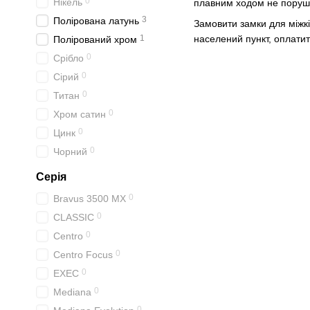
0
Нікель
плавним ходом не порушит
3
Полірована латунь
Замовити замки для міжкі
1
населений пункт, оплатит
Полірований хром
0
Срібло
0
Сірий
0
Титан
0
Хром сатин
0
Цинк
0
Чорний
Серія
0
Bravus 3500 МХ
0
CLASSIC
0
Centro
0
Centro Focus
0
EXEC
0
Mediana
0