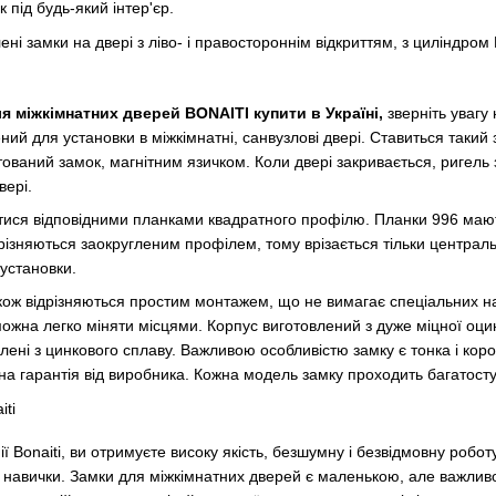
 під будь-який інтер'єр.
ені замки на двері з ліво- і правостороннім відкриттям, з циліндром
я міжкімнатних дверей BONAITI купити в Україні,
зверніть увагу 
ний для установки в міжкімнатні, санвузлові двері. Ставиться такий
ований замок, магнітним язичком. Коли двері закривається, ригель
вері.
ися відповідними планками квадратного профілю. Планки 996 мають 
дрізняються заокругленим профілем, тому врізається тільки централь
установки.
акож відрізняються простим монтажем, що не вимагає спеціальних на
 можна легко міняти місцями. Корпус виготовлений з дуже міцної оц
лені з цинкового сплаву. Важливою особливістю замку є тонка і корот
на гарантія від виробника. Кожна модель замку проходить багатосту
Bonaiti, ви отримуєте високу якість, безшумну і безвідмовну роботу.
 навички. Замки для міжкімнатних дверей є маленькою, але важливо