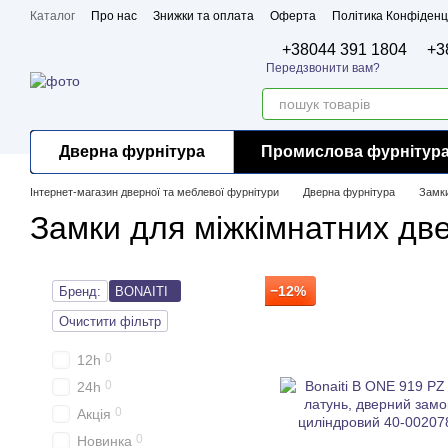
Перейти до основного контенту
Каталог
Про нас
Знижки та оплата
Оферта
Політика Конфіденц
Бренди
Сертифікати
+38044 391 1804
+3
Передзвонити вам?
Дверна фурнітура
Промислова фурнітур
Інтернет-магазин дверної та меблевої фурнітури
Дверна фурнітура
Замки
Замки для міжкімнатних две
−12%
Бренд:
BONAITI
Очистити фільтр
0
12h
0
24h
0
Акція
0
Новинка