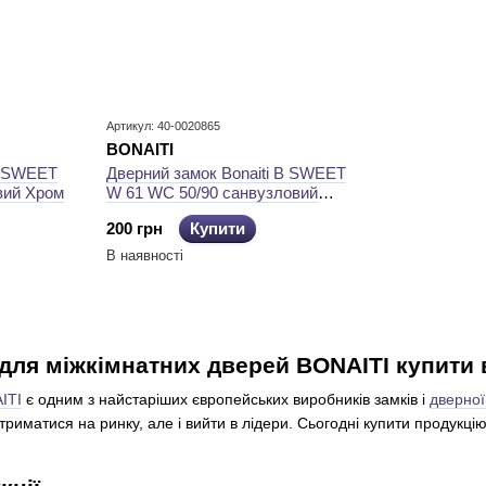
Артикул: 40-0020865
BONAITI
B SWEET
Дверний замок Bonaiti B SWEET
вий Хром
W 61 WC 50/90 санвузловий
Латунь
200 грн
Купити
В наявності
для міжкімнатних дверей BONAITI купити 
ITI
є одним з найстаріших європейських виробників замків і
дверної
втриматися на ринку, але і вийти в лідери. Сьогодні купити продукці