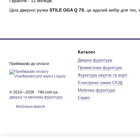
Гарантія - 12 місяців.
Ціна дверної ручки
STILE OGA Q 7S
,
це вдалий вибір для тих, х
Каталог
Дверна фурнітура
Приймаємо до оплати
Промислова фурнітура
Фурнітура хвірток та воріт
Електронні замки СКУД
Меблева фурнітура
© 2010—2026 · 740.com.ua ·
дверна та меблева фурнітура
Сервіс
Мобільна версія