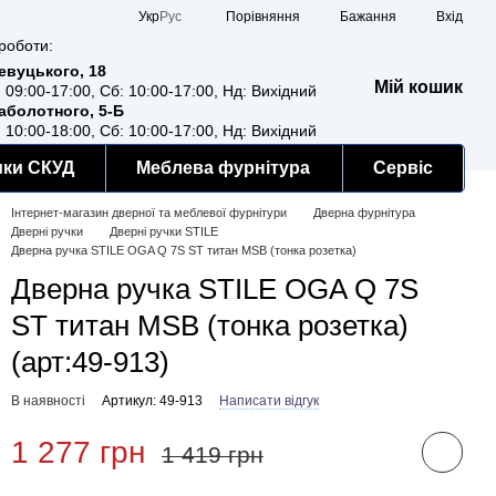
Порівняння
Укр
Рус
Бажання
Вхід
роботи:
Ревуцького, 18
Мій кошик
: 09:00-17:00, Сб: 10:00-17:00, Нд: Вихідний
Заболотного, 5-Б
: 10:00-18:00, Сб: 10:00-17:00, Нд: Вихідний
мки СКУД
Меблева фурнітура
Сервіс
Інтернет-магазин дверної та меблевої фурнітури
Дверна фурнітура
Дверні ручки
Дверні ручки STILE
Дверна ручка STILE OGA Q 7S ST титан MSB (тонка розетка)
Дверна ручка STILE OGA Q 7S
ST титан MSB (тонка розетка)
(арт:49-913)
В наявності
Артикул: 49-913
Написати відгук
1 277 грн
1 419 грн