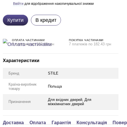
Ввійти
для відображення накопичувальної знижки
%
Купити
В кредит
ОПЛАТА ЧАСТИНАМИ
ПОКУПКА ЧАСТИНАМИ
7 платежів по 182.43 грн
7 платежів по 182.43 грн
Характеристики
Бренд
STILE
Країна-виробник
Польща
товару
Для вхідних дверей, Для
Призначення
міжкімнатних дверей
ом дешевше
Доставка
Оплата
Гарантія
Консультація
Повер