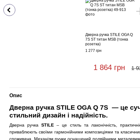
Дверна ручка STILE OGA Q
7S ST титан MSB (тонка
розетка)
1 277 грн
1 864 грн
1 9
Опис
Дверна ручка STILE OGA Q 7S
— це суч
стильний дизайн і надійність.
Дверна ручка
STILE
– це стиль та лаконічність, практичні
приваблюють своїми гармонійними композиціями та класичн
споживача. Механізм ручки оснащений подвійними металевим