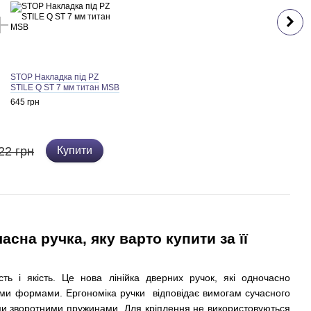
STOP Накладка під PZ
STILE Q ST 7 мм титан MSB
645 грн
22 грн
Купити
асна ручка, яку варто купити за її
сть і якість. Це нова
лінійка дверних ручок, які одночасно
ими формами. Ергономіка ручки
відповідає вимогам сучасного
и зворотними пружинами. Для кріплення не використовуються