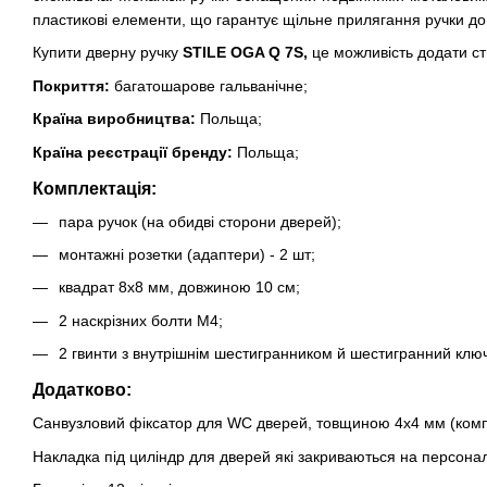
пластикові елементи, що гарантує щільне прилягання ручки до 
Купити дверну ручку
STILE OGA Q 7S
,
це можливість додати сти
Покриття:
багатошарове гальванічне;
Країна виробництва:
Польща;
Країна реєстрації бренду:
Польща;
Комплектація:
пара ручок (на обидві сторони дверей);
монтажні розетки (адаптери) - 2 шт;
квадрат 8х8 мм, довжиною 10 см;
2 наскрізних болти М4;
2 гвинти з внутрішнім шестигранником й шестигранний ключ
Додатково:
Санвузловий фіксатор для WC дверей, товщиною 4х4 мм (комп
Накладка під циліндр для дверей які закриваються на персона