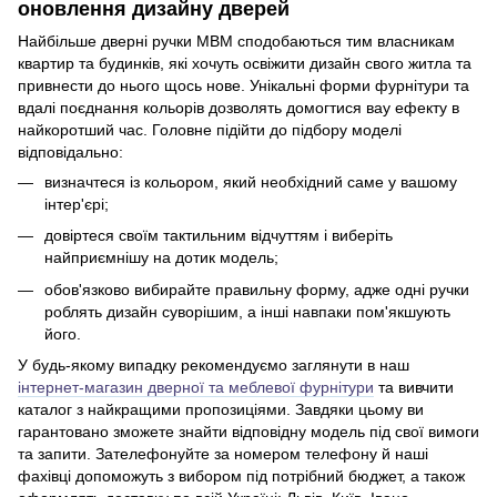
оновлення дизайну дверей
Найбільше дверні ручки МВМ сподобаються тим власникам
квартир та будинків, які хочуть освіжити дизайн свого житла та
привнести до нього щось нове. Унікальні форми фурнітури та
вдалі поєднання кольорів дозволять домогтися вау ефекту в
найкоротший час. Головне підійти до підбору моделі
відповідально:
визначтеся із кольором, який необхідний саме у вашому
інтер'єрі;
довіртеся своїм тактильним відчуттям і виберіть
найприємнішу на дотик модель;
обов'язково вибирайте правильну форму, адже одні ручки
роблять дизайн суворішим, а інші навпаки пом'якшують
його.
У будь-якому випадку рекомендуємо заглянути в наш
інтернет-магазин дверної та меблевої фурнітури
та вивчити
каталог з найкращими пропозиціями. Завдяки цьому ви
гарантовано зможете знайти відповідну модель під свої вимоги
та запити. Зателефонуйте за номером телефону й наші
фахівці допоможуть з вибором під потрібний бюджет, а також