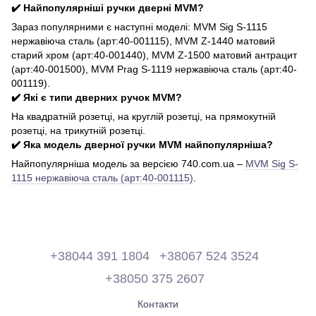
✔️ Найпопулярніші ручки дверні MVM?
Зараз популярними є наступні моделі: MVM Sig S-1115
нержавіюча сталь (арт:40-001115), MVM Z-1440 матовий
старий хром (арт:40-001440), MVM Z-1500 матовий антрацит
(арт:40-001500), MVM Prag S-1119 нержавіюча сталь (арт:40-
001119).
✔️ Які є типи дверних ручок MVM?
На квадратній розетці, на круглій розетці, на прямокутній
розетці, на трикутній розетці.
✔️ Яка модель дверної ручки MVM найпопулярніша?
Найпопулярніша модель за версією 740.com.ua –
MVM Sig S-
1115 нержавіюча сталь (арт:40-001115)
.
+38044 391 1804
+38067 524 3524
+38050 375 2607
Контакти