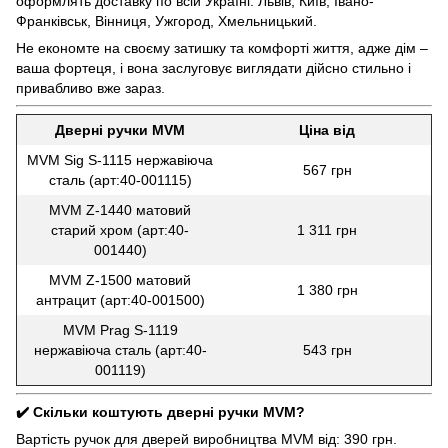
оформлять доставку по всій Україні: Львів, Київ, Івано-
Франківськ, Вінниця, Ужгород, Хмельницький.
Не економте на своєму затишку та комфорті життя, адже дім –
ваша фортеця, і вона заслуговує виглядати дійсно стильно і
привабливо вже зараз.
Дверні ручки MVM
Ціна від
MVM Sig S-1115 нержавіюча
567 грн
сталь (арт:40-001115)
MVM Z-1440 матовий
старий хром (арт:40-
1 311 грн
001440)
MVM Z-1500 матовий
1 380 грн
антрацит (арт:40-001500)
MVM Prag S-1119
нержавіюча сталь (арт:40-
543 грн
001119)
✔️ Скільки коштують дверні ручки MVM?
Вартість ручок для дверей виробництва MVM від: 390 грн.