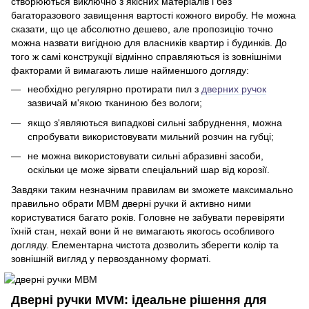
створюються виключно з якісних матеріалів і без
багаторазового завищення вартості кожного виробу. Не можна
сказати, що це абсолютно дешево, але пропозицію точно
можна назвати вигідною для власників квартир і будинків. До
того ж самі конструкції відмінно справляються із зовнішніми
факторами й вимагають лише найменшого догляду:
необхідно регулярно протирати пил з
дверних ручок
зазвичай м'якою тканиною без вологи;
якщо з'являються випадкові сильні забруднення, можна
спробувати використовувати мильний розчин на губці;
не можна використовувати сильні абразивні засоби,
оскільки це може зірвати спеціальний шар від корозії.
Завдяки таким незначним правилам ви зможете максимально
правильно обрати МВМ дверні ручки й активно ними
користуватися багато років. Головне не забувати перевіряти
їхній стан, нехай вони й не вимагають якогось особливого
догляду. Елементарна чистота дозволить зберегти колір та
зовнішній вигляд у первозданному форматі.
Дверні ручки MVM: ідеальне рішення для