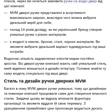
плюсів, через які хочеться замовити
ручки на вхідні двері
від
цієї компанії:
MVM дверні ручки представлені в асортименті
максимально широко, внаслідок чого можна вибрати
ідеальний виріб для себе;
понад 14 років досвіду, за які український бренд створив
унікальні ручки з різних матеріалів;
є моделі із нікелю, бронзи, сталі, чорних матеріалів. Ви
зможете вибрати ідеальний варіант індивідуально під ваші
потреби.
Водночас кількість задоволених клієнтів марки постійно
зростає. Всі дверні ручки компанії мають свій унікальний стиль,
який відмінно впишеться в дизайн інтер'єру. Головне знайти ту
саму модель спеціально під ваші двері.
Стиль та дизайн ручок дверних MVM
Багато в чому MVM дверні ручки унікальні, тому що дизайнери
та інженери компанії працювали саме для створення власного
стилю. Завдяки цьому ви відразу впізнаєте фурнітуру
організації та зможете віддати їй свою перевагу. З
урахуванням привабливої ціни пропозиція видається досить