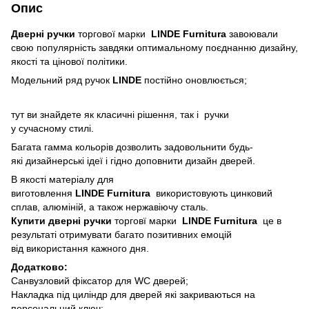
Опис
Дверні ручки
торгової марки
LINDE
Furnitura
завоювали
свою популярність завдяки оптимальному поєднанню дизайну,
якості та цінової політики.
Модельний ряд ручок
LINDE
пост
ійно оновлюється;
тут ви знайдете як класичні рішення, так і ручки
у сучасному стилі.
Багата гамма кольорів дозволить задовольнити будь-
які дизайнерські ідеї і гідно доповнити дизайн дверей.
В якості матеріалу для
виготовлення
LINDE
Furnitura
використовують цинковий
сплав, алюміній, а також нержавіючу сталь.
Купити дверні ручки
торговї марки
LINDE
Furnitura
це в
результаті отримувати багато позитивних емоцій
від використання кажного дня.
Додатково:
Санвузловий фіксатор для WC дверей;
Накладка під циліндр для дверей які закриваються на
персональний ключ;