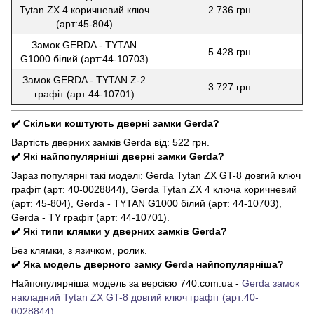
Tytan ZX 4 коричневий ключ
2 736 грн
(арт:45-804)
Замок GERDA - TYTAN
5 428 грн
G1000 білий (арт:44-10703)
Замок GERDA - TYTAN Z-2
3 727 грн
графіт (арт:44-10701)
✔️ Скільки коштують дверні замки Gerda?
Вартість дверних замків Gerda від: 522 грн.
✔️ Які найпопулярніші дверні замки Gerda?
Зараз популярні такі моделі: Gerda Tytan ZX GT-8 довгий ключ
графіт (арт: 40-0028844), Gerda Tytan ZX 4 ключа коричневий
(арт: 45-804), Gerda - TYTAN G1000 білий (арт: 44-10703),
Gerda - TY графіт (арт: 44-10701).
✔️ Які типи клямки у дверних замків Gerda?
Без клямки, з язичком, ролик.
✔️ Яка модель дверного замку Gerda найпопулярніша?
Найпопулярніша модель за версією 740.com.ua -
Gerda замок
накладний Tytan ZX GT-8 довгий ключ графіт (арт:40-
0028844)
.