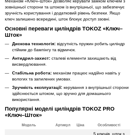
Механізм «Ключ–Шток» дозволяє керувати замком ключем з
зовнішньої сторони та штоком із внутрішньої, що забезпечує
зручність користування і додатковий рівень безпеки. Якщо
ключ залишено всередині, шток блокує доступ ззовні.
Основні переваги циліндрів TOKOZ «Ключ–
Шток»
Дискова технологія:
відсутність пружин робить циліндр
стійким до бампінгу та відмичок.
Антидрил-захист:
сталеві елементи захищають від
висвердлювання.
Стабільна робота:
механізм працює надійно навіть у
вологих та запилених умовах.
Зручність експлуатації:
керування з внутрішньої сторони
здійснюється штоком, що зручно для домашнього
використання.
Популярні моделі циліндрів TOKOZ PRO
«Ключ–Шток»
Модель
Артикул
Ціна
Особливості
5 ключів, шток з