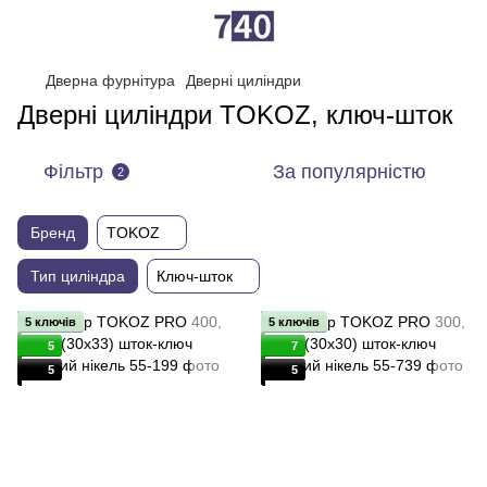
Дверна фурнітура
Дверні циліндри
Дверні циліндри TOKOZ, ключ-шток
Фільтр
За популярністю
2
Бренд
TOKOZ
Тип циліндра
Ключ-шток
5 ключів
5 ключів
5
7
5
5