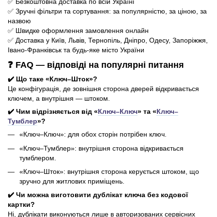
✅ Безкоштовна доставка по всій Україні
✅ Зручні фільтри та сортування: за популярністю, за ціною, за
назвою
✅ Швидке оформлення замовлення онлайн
✅ Доставка у Київ, Львів, Тернопіль, Дніпро, Одесу, Запоріжжя,
Івано-Франківськ та будь-яке місто України
❓ FAQ — відповіді на популярні питання
✔️ Що таке «Ключ–Шток»?
Це конфігурація, де зовнішня сторона дверей відкривається
ключем, а внутрішня — штоком.
✔️ Чим відрізняється від «
Ключ–Ключ
» та «
Ключ–
Тумблер
»?
«Ключ–Ключ»: для обох сторін потрібен ключ.
«Ключ–Тумблер»: внутрішня сторона відкривається
тумблером.
«Ключ–Шток»: внутрішня сторона керується штоком, що
зручно для житлових приміщень.
✔️ Чи можна виготовити дублікат ключа без кодової
картки?
Ні, дублікати виконуються лише в авторизованих сервісних