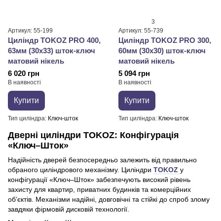
3
Артикул: 55-199
Артикул: 55-739
Циліндр TOKOZ PRO 400,
Циліндр TOKOZ PRO 300,
63мм (30x33) шток-ключ
60мм (30x30) шток-ключ
матовий нікель
матовий нікель
6 020 грн
5 094 грн
В наявності
В наявності
Купити
Купити
Тип циліндра
Ключ-шток
Тип циліндра
Ключ-шток
Дверні циліндри TOKOZ: Конфігурація
«Ключ–Шток»
Надійність дверей безпосередньо залежить від правильно
обраного циліндрового механізму. Циліндри
TOKOZ
у
конфігурації «Ключ–Шток» забезпечують високий рівень
захисту для квартир, приватних будинків та комерційних
об’єктів. Механізми надійні, довговічні та стійкі до спроб злому
завдяки фірмовій дисковій технології.