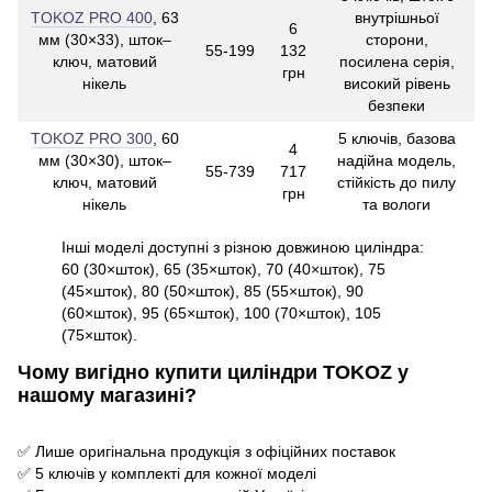
TOKOZ PRO 400
, 63
внутрішньої
6
мм (30×33), шток–
сторони,
55-199
132
ключ, матовий
посилена серія,
грн
нікель
високий рівень
безпеки
TOKOZ PRO 300
, 60
5 ключів, базова
4
мм (30×30), шток–
надійна модель,
55-739
717
ключ, матовий
стійкість до пилу
грн
нікель
та вологи
Інші моделі доступні з різною довжиною циліндра:
60 (30×шток), 65 (35×шток), 70 (40×шток), 75
(45×шток), 80 (50×шток), 85 (55×шток), 90
(60×шток), 95 (65×шток), 100 (70×шток), 105
(75×шток).
Чому вигідно купити циліндри TOKOZ у
нашому магазині?
✅ Лише оригінальна продукція з офіційних поставок
✅ 5 ключів у комплекті для кожної моделі