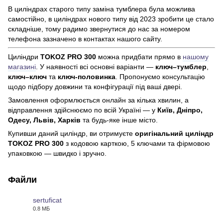
В циліндрах старого типу заміна тумблера була можлива
самостійно, в циліндрах нового типу від 2023 зробити це стало
складніше, тому радимо звернутися до нас за номером
телефона зазначено в контактах нашого сайту.
Циліндри
TOKOZ PRO 300
можна придбати прямо в
нашому
магазині
. У наявності всі основні варіанти —
ключ–тумблер
,
ключ–ключ
та
ключ-
половинка
. Пропонуємо консультацію
щодо підбору довжини та конфігурації під ваші двері.
Замовлення оформлюється онлайн за кілька хвилин, а
відправлення здійснюємо по всій Україні — у
Київ
, Дніпро,
Одесу, Львів, Харків
та будь-яке інше місто.
Купивши даний циліндр, ви отримуєте
оригінальний циліндр
TOKOZ PRO 300
з кодовою карткою, 5 ключами та фірмовою
упаковкою — швидко і зручно.
Файли
sertuficat
0.8 МБ
PNG