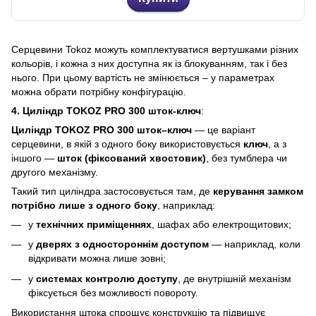
Серцевини Tokoz можуть комплектуватися вертушками різних
кольорів, і кожна з них доступна як із блокуванням, так і без
нього. При цьому вартість не змінюється – у параметрах
можна обрати потрібну конфігурацію.
4.
Циліндр TOKOZ PRO 300 шток-ключ
:
Циліндр TOKOZ PRO 300 шток–ключ
— це варіант
серцевини, в якій з одного боку використовується
ключ
, а з
іншого —
шток (фіксований хвостовик)
, без тумблера чи
другого механізму.
Такий тип циліндра застосовується там, де
керування замком
потрібно лише з одного боку
, наприклад:
у
технічних приміщеннях
, шафах або електрощитових;
у
дверях з одностороннім доступом
— наприклад, коли
відкривати можна лише зовні;
у
системах контролю доступу
, де внутрішній механізм
фіксується без можливості повороту.
Використання штока спрощує конструкцію та підвищує