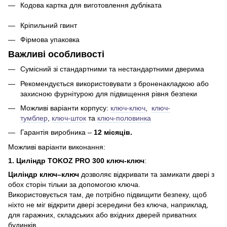
Кодова картка для виготовлення дубліката
Кріпильний гвинт
Фірмова упаковка
Важливі особливості
Сумісний зі стандартними та нестандартними дверима
Рекомендується використовувати з броненакладкою або
захисною фурнітурою для підвищення рівня безпеки
Можливі варіанти корпусу:
ключ-ключ
,
ключ-
тумблер
,
ключ-шток
та
ключ-половинка
Гарантія виробника –
12 місяців.
Можливі варіанти виконання:
1. Циліндр
TOKOZ PRO 300 ключ-ключ
:
Циліндр ключ–ключ
дозволяє відкривати та замикати двері з
обох сторін тільки за допомогою ключа.
Використовується там, де потрібно підвищити безпеку, щоб
ніхто не міг відкрити двері зсередини без ключа, наприклад,
для гаражних, складських або вхідних дверей приватних
будинків.