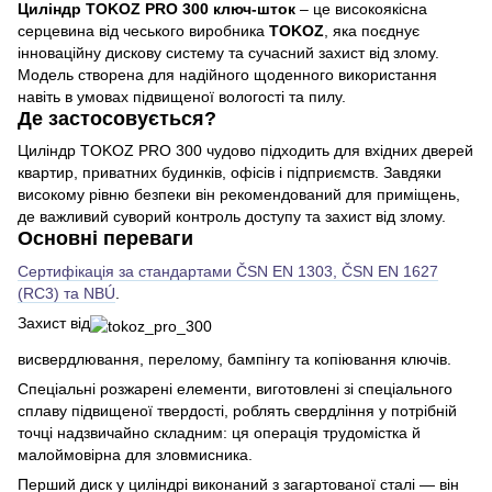
Циліндр TOKOZ PRO 300 ключ-шток
– це високоякісна
серцевина від чеського виробника
TOKOZ
, яка поєднує
інноваційну дискову систему та сучасний захист від злому.
Модель створена для надійного щоденного використання
навіть в умовах підвищеної вологості та пилу.
Де застосовується?
Циліндр TOKOZ PRO 300 чудово підходить для вхідних дверей
квартир, приватних будинків, офісів і підприємств. Завдяки
високому рівню безпеки він рекомендований для приміщень,
де важливий суворий контроль доступу та захист від злому.
Основні переваги
Сертифікація за стандартами ČSN EN 1303, ČSN EN 1627
(RC3) та NBÚ
.
Захист від
висвердлювання, перелому, бампінгу та копіювання ключів.
Спеціальні розжарені елементи, виготовлені зі спеціального
сплаву підвищеної твердості, роблять свердління у потрібній
точці надзвичайно складним: ця операція трудомістка й
малоймовірна для зловмисника.
Перший диск у циліндрі виконаний з загартованої сталі — він