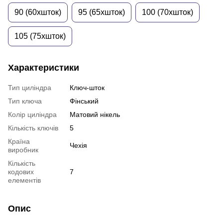
90 (60xшток)
95 (65xшток)
100 (70xшток)
105 (75xшток)
Характеристики
Тип циліндра
Ключ-шток
Тип ключа
Фінський
Колір циліндра
Матовий нікель
Кількість ключів
5
Країна
Чехія
виробник
Кількість
кодових
7
елементів
Опис