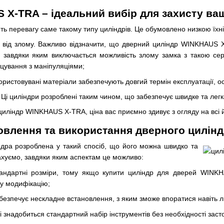
X-TRA – ідеальний вибір для захисту ва
ть перевагу саме такому типу циліндрів. Це обумовлено низкою їхні
ії від злому. Важливо відзначити, що дверний циліндр WINKHAUS 
й, завдяки яким виключається можливість злому замка з такою с
цування з маніпуляціями;
користовувані матеріали забезпечують довгий термін експлуатації, ос
Ці циліндри розроблені таким чином, що забезпечує швидке та легка
иліндр WINKHAUS X-TRA, ціна вас приємно здивує з огляду на всі й
овлення та використання дверного цилі
ндра розроблена у такий спосіб, що його можна швидко та
ахуємо, завдяки яким аспектам це можливо:
ндартні розміри, тому якщо купити циліндр для дверей WINKHA
у модифікацію;
абезпечує нескладне встановлення, з яким зможе впоратися навіть л
 знадобиться стандартний набір інструментів без необхідності засто