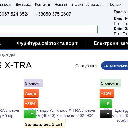
ійності
Доставка
Контакти
Новини
Відгуки про магазин
Послуги
Графік 
8067 524 3524
+38050 375 2607
Київ, 
Пн - Пт
Київ, 
Пн - Пт
а
Фурнітура хвірток та воріт
Електронні за
і циліндри
S X-TRA
за популярні
Сортування:
3 ключі
5 ключів
Акція
−25%
−35%
5
5
5
Залишилась 1 шт!