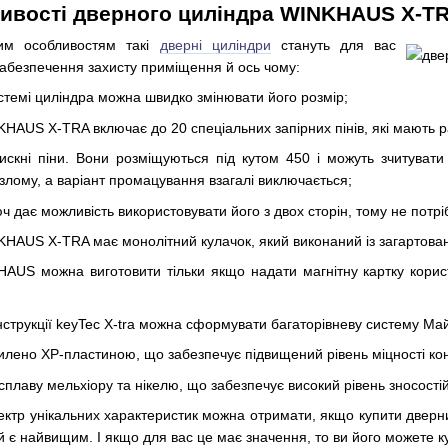
ливості дверного циліндра WINKHAUS X-T
ним особливостям такі
дверні циліндри
стануть для вас
абезпечення захисту приміщення й ось чому:
стемі циліндра можна швидко змінювати його розмір;
HAUS X-TRA включає до 20 спеціальних запірних пінів, які мають р
дтискні піни. Вони розміщуються під кутом 450 і можуть зчитуват
 злому, а варіант промацування взагалі виключається;
ч дає можливість використовувати його з двох сторін, тому не потрі
HAUS X-TRA має монолітний кулачок, який виконаний із загартовано
HAUS можна виготовити тільки якщо надати магнітну картку кори
нструкції keyTec X-tra можна сформувати багаторівневу систему Май
силено XP-пластиною, що забезпечує підвищений рівень міцності кон
сплаву мельхіору та нікелю, що забезпечує високий рівень зносостій
ектр унікальних характеристик можна отримати, якщо купити дверн
ий є найвищим. І якщо для вас це має значення, то ви його можете ку