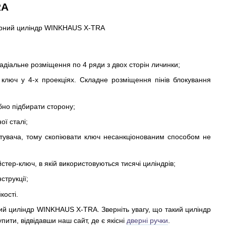
RA
адіальне розміщення по 4 ряди з двох сторін личинки;
и ключ у 4-х проекціях. Складне розміщення пінів блокування
бно підбирати сторону;
ї сталі;
стувача, тому скопіювати ключ несанкціонованим способом не
стер-ключ, в якій використовуються тисячі циліндрів;
струкції;
кості.
ий циліндр WINKHAUS X-TRA. Зверніть увагу, що такий циліндр
пити, відвідавши наш сайт, де є якісні
дверні ручки
.