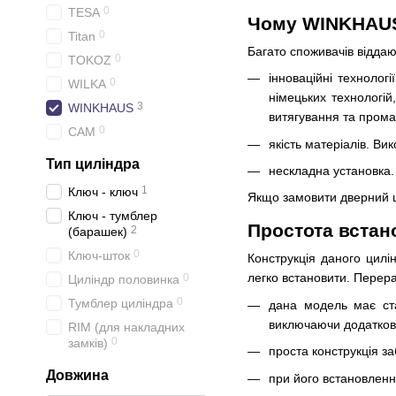
0
TESA
Чому WINKHAUS 
0
Titan
Багато споживачів віддаю
0
TOKOZ
інноваційні технолог
0
WILKA
німецьких технологі
3
WINKHAUS
витягування та прома
0
CAM
якість матеріалів. Ви
Тип циліндра
нескладна установка. 
1
Ключ - ключ
Якщо замовити дверний ц
Ключ - тумблер
Простота встан
2
(барашек)
0
Ключ-шток
Конструкція даного цилі
легко встановити. Перер
0
Циліндр половинка
0
Тумблер циліндра
дана модель має ста
виключаючи додатков
RIM (для накладних
0
замків)
проста конструкція з
Довжина
при його встановленні