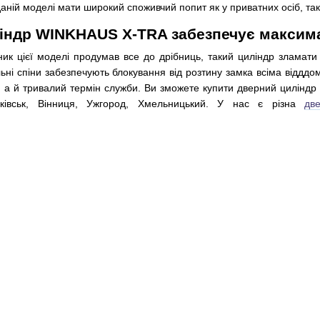
даній моделі мати широкий споживчий попит як у приватних осіб, так
індр WINKHAUS X-TRA забезпечує максим
ик цієї моделі продумав все до дрібниць, такий циліндр зламати
альні спіни забезпечують блокування від розтину замка всіма відд
, а й тривалий термін служби. Ви зможете купити дверний цилінд
анківськ, Вінниця, Ужгород, Хмельницький. У нас є різна
дв