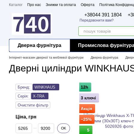
Перейти до основного контенту
Каталог
Про нас
Знижки та оплата
Оферта
Політика Конфіденц
Бренди
Сертифікати
+38044 391 1804
+3
Передзвонити вам?
Дверна фурнітура
Промислова фурнітур
Інтернет-магазин дверної та меблевої фурнітури
Дверна фурнітура
Дверн
Дверні циліндри WINKHAU
12h
Бренд:
WINKHAUS
Серія:
X-TRA
3 ключі
Очистити фільтр
Акція
Ціна, грн
−25%
Від Ціна, грн
До Ціна, грн
OK
5