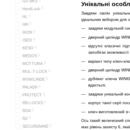
0
GU BKS
Унікальні особ
0
HardLock
Завдяки своїм унікаль
0
HL
ідеальним вибором для з
0
HR
завдяки модульній си
0
IKON
дверний циліндр WINK
0
ISEO
відсутні класичні пі
0
KESO
запобігає можливості
0
MEDOS
варіант типу ключ-клю
0
MOTTURA
дверний циліндр WINK
0
MUL-T-LOCK
дублікат ключа WINK
0
MVM/LINDE
вдасться;
0
PALADII
завдяки унікальній ко
0
PROTECT
0
RB-LOCKS
корпус такої серії по
0
RDA
ключ виготовлений зі 
0
RZ
Ось такий величезний сп
0
SECUREMME
має рівень захисту 6, як