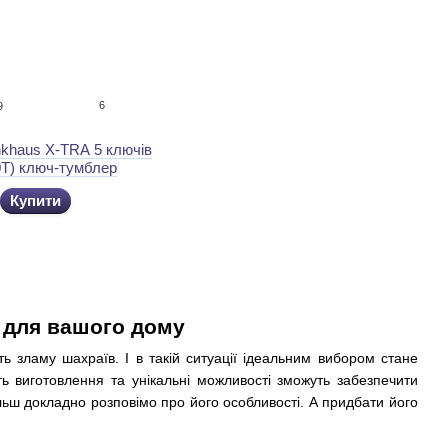
6
9
khaus X-TRA 5 ключів
0T) ключ-тумблер
Купити
 для вашого дому
ь зламу шахраїв. І в такій ситуації ідеальним вибором стане
ь виготовлення та унікальні можливості зможуть забезпечити
льш докладно розповімо про його особливості. А придбати його