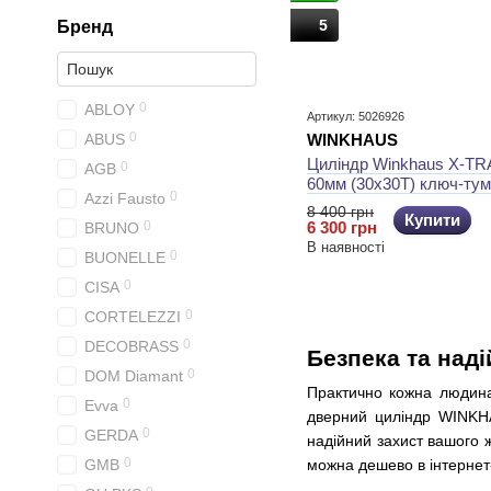
5
Бренд
0
ABLOY
Артикул: 5026926
0
ABUS
WINKHAUS
Циліндр Winkhaus X-TRA
0
AGB
60мм (30x30T) ключ-ту
0
Azzi Fausto
8 400 грн
Купити
0
6 300 грн
BRUNO
В наявності
0
BUONELLE
0
CISA
0
CORTELEZZI
0
DECOBRASS
Безпека та над
0
DOM Diamant
Практично кожна людина 
0
Evva
дверний циліндр WINKHAU
0
GERDA
надійний захист вашого ж
0
GMB
можна дешево в інтернет