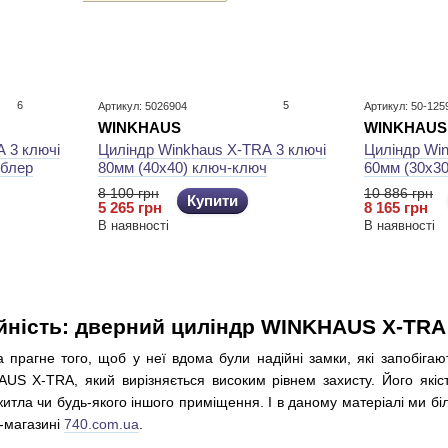
6
5
Артикул: 5026904
Артикул: 50-125
WINKHAUS
WINKHAUS
 3 ключі
Циліндр Winkhaus X-TRA 3 ключі
Циліндр Win
мблер
80мм (40х40) ключ-ключ
60мм (30x3
8 100 грн
10 886 грн
Купити
5 265 грн
8 165 грн
В наявності
В наявності
ійність: дверний циліндр WINKHAUS X-TRA
прагне того, щоб у неї вдома були надійні замки, які запобігают
S X-TRA, який вирізняється високим рівнем захисту. Його якіст
итла чи будь-якого іншого приміщення. І в даному матеріалі ми бі
-магазині
740.com.ua
.