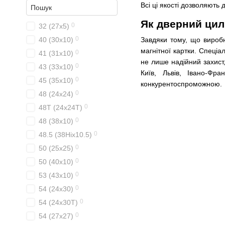
Всі ці якості дозволяють 
Як дверний цил
0
32 (27x5)
0
40 (30x10)
Завдяки тому, що виробн
магнітної картки. Спеці
0
41 (31x10)
не лише надійний захист
0
43 (33x10)
Київ, Львів, Івано-Фр
0
45 (35x10)
конкурентоспроможною.
0
48 (24x24)
0
48T (24x24T)
0
48 (38x10)
0
48.5 (38Hix10.5)
0
50 (25x25)
0
50 (40x10)
0
53 (43x10)
0
54 (24x30)
0
54 (24x30T)
0
54 (27x27)