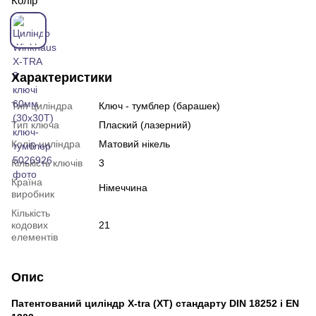
Колір
Характеристики
Тип циліндра
Ключ - тумблер (барашек)
Тип ключа
Плаский (лазерний)
Колір циліндра
Матовий нікель
Кількість ключів
3
Країна
Німеччина
виробник
Кількість
кодових
21
елементів
Опис
Патентований циліндр X-tra (XT) стандарту DIN 18252 і EN