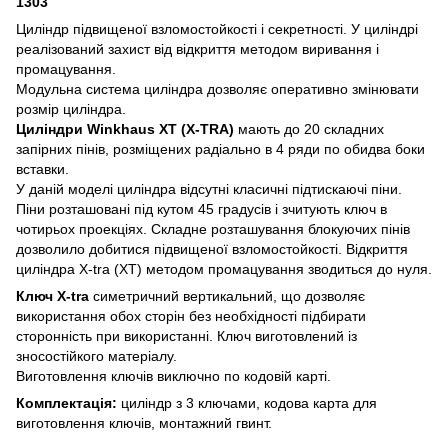
1303
Циліндр підвищеної взломостойкості і секретності. У циліндрі
реалізований захист від відкриття методом виривання і
промацування.
Модульна система циліндра дозволяє оперативно змінювати
розмір циліндра.
Циліндри Winkhaus XT (X-TRA)
мають до 20 складних
запірних пінів, розміщених радіально в 4 ряди по обидва боки
вставки.
У даній моделі циліндра відсутні класичні підтискаючі піни.
Піни розташовані під кутом 45 градусів і зчитують ключ в
чотирьох проекціях. Складне розташування блокуючих пінів
дозволило добитися підвищеної взломостойкості. Відкриття
циліндра X-tra (XT) методом промацування зводиться до нуля.
Ключ X-tra
симетричний вертикальний, що дозволяє
використання обох сторін без необхідності підбирати
сторонність при використанні. Ключ виготовлений із
зносостійкого матеріалу.
Виготовлення ключів виключно по кодовій карті.
Комплектація:
циліндр з 3 ключами, кодова карта для
виготовлення ключів, монтажний гвинт.