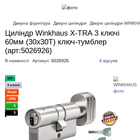
Дверна фурнітура
Дверні циліндри
Дверні циліндри WINKH
Циліндр Winkhaus X-TRA 3 ключі
60мм (30x30T) ключ-тумблер
(арт:5026926)
В наявності
Артикул:
5026926
6 відгуків
12h
3 ключі
Акція
−25%
5
5