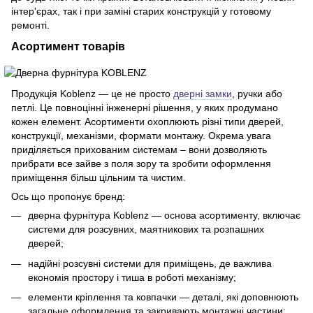
інтер'єрах, так і при заміні старих конструкцій у готовому
ремонті.
Асортимент товарів
Продукція Koblenz — це не просто
дверні замки
, ручки або
петлі. Це повноцінні інженерні рішення, у яких продумано
кожен елемент. Асортименти охоплюють різні типи дверей,
конструкції, механізми, формати монтажу. Окрема увага
приділяється прихованим системам – вони дозволяють
прибрати все зайве з поля зору та зробити оформлення
приміщення більш цільним та чистим.
Ось що пропонує бренд:
дверна фурнітура Koblenz — основа асортименту, включає
системи для розсувних, маятникових та розпашних
дверей;
надійні розсувні системи для приміщень, де важлива
економія простору і тиша в роботі механізму;
елементи кріплення та ковпачки — деталі, які доповнюють
загальне оформлення та закривають монтажні частини;