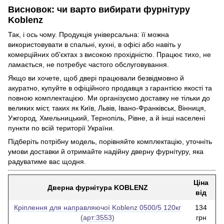
Висновок: чи варто вибирати фурнітуру
Koblenz
Так, і ось чому. Продукція універсальна: її можна
використовувати в спальні, кухні, в офісі або навіть у
комерційних об'єктах з високою прохідністю. Працює тихо, не
ламається, не потребує частого обслуговування.
Якщо ви хочете, щоб двері працювали безвідмовно й
акуратно, купуйте в офіційного продавця з гарантією якості та
повною комплектацією. Ми організуємо доставку не тільки до
великих міст, таких як Київ, Львів, Івано-Франківськ, Вінниця,
Ужгород, Хмельницький, Тернопіль, Рівне, а й інші населені
пункти по всій території України.
Підберіть потрібну модель, порівняйте комплектацію, уточніть
умови доставки й отримайте надійну дверну фурнітуру, яка
радуватиме вас щодня.
Ціна
Дверна фурнітура KOBLENZ
від
Кріплення для направляючої Koblenz 0500/5 120кг
134
(арт:3553)
грн