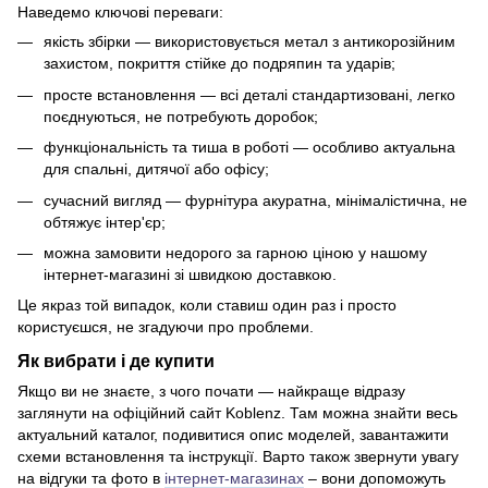
Наведемо ключові переваги:
якість збірки — використовується метал з антикорозійним
захистом, покриття стійке до подряпин та ударів;
просте встановлення — всі деталі стандартизовані, легко
поєднуються, не потребують доробок;
функціональність та тиша в роботі — особливо актуальна
для спальні, дитячої або офісу;
сучасний вигляд — фурнітура акуратна, мінімалістична, не
обтяжує інтер'єр;
можна замовити недорого за гарною ціною у нашому
інтернет-магазині зі швидкою доставкою.
Це якраз той випадок, коли ставиш один раз і просто
користуєшся, не згадуючи про проблеми.
Як вибрати і де купити
Якщо ви не знаєте, з чого почати — найкраще відразу
заглянути на офіційний сайт Koblenz. Там можна знайти весь
актуальний каталог, подивитися опис моделей, завантажити
схеми встановлення та інструкції. Варто також звернути увагу
на відгуки та фото в
інтернет-магазинах
– вони допоможуть