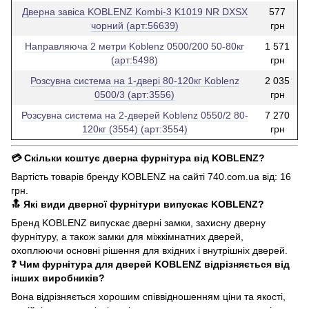
Дверна завіса KOBLENZ Kombi-3 K1019 NR DXSX
577
чорний (арт:56639)
грн
Направляюча 2 метри Koblenz 0500/200 50-80кг
1 571
(арт:5498)
грн
Розсувна система на 1-двері 80-120кг Koblenz
2 035
0500/3 (арт:3556)
грн
Розсувна система на 2-дверей Koblenz 0550/2 80-
7 270
120кг (3554) (арт:3554)
грн
💳 Скільки коштує дверна фурнітура від KOBLENZ?
Вартість товарів бренду KOBLENZ на сайті 740.com.ua від: 16
грн.
🔝 Які види дверної фурнітури випускає KOBLENZ?
Бренд KOBLENZ випускає дверні замки, захисну дверну
фурнітуру, а також замки для міжкімнатних дверей,
охоплюючи основні рішення для вхідних і внутрішніх дверей.
❓ Чим фурнітура для дверей KOBLENZ відрізняється від
інших виробників?
Вона відрізняється хорошим співвідношенням ціни та якості,