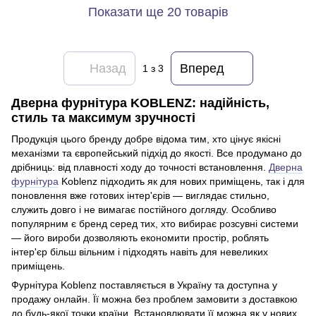
Показати ще 20 товарів
Назад
Вперед
1
з 3
Дверна фурнітура KOBLENZ: надійність,
стиль та максимум зручності
Продукція цього бренду добре відома тим, хто цінує якісні
механізми та європейський підхід до якості. Все продумано до
дрібниць: від плавності ходу до точності встановлення.
Дверна
фурнітура
Koblenz підходить як для нових приміщень, так і для
поновлення вже готових інтер'єрів — виглядає стильно,
служить довго і не вимагає постійного догляду. Особливо
популярним є бренд серед тих, хто вибирає розсувні системи
— його вироби дозволяють економити простір, роблять
інтер'єр більш вільним і підходять навіть для невеликих
приміщень.
Фурнітура Koblenz поставляється в Україну та доступна у
продажу онлайн. Її можна без проблем замовити з доставкою
до будь-якої точки країни. Встановлювати її можна як у нових