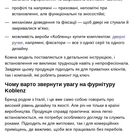
профілі та напрямні — приховані, непомітні при
встановленні, але функціональні та зносостійкі;
механізми доведення та фіксації — щоб двері не стукали й
закривалися м'яко;
можливість вироби «Кобленц» купити комплектом:
дверні
ручки
, напрямні, фіксатори — все з однієї серії та одного
дизайну.
Кожна модель поставляється з детальною інструкцією, і
встановлення не викликає труднощів навіть у непрофесіонала.
Завдяки цьому продукція підходить як для приватних клієнтів,
так і компаній, які роблять ремонт під ключ.
Чому варто звернути увагу на фурнітуру
Koblenz
Бренд родом з Італії, і це вже само собою говорить про
високий рівень дизайну та якості. Але річ не тільки в країні
виробництва. Продукція справді практична: вона легко
встановлюється, не потребує особливого догляду та служить
роками. Підходить як для житлових, так і для комерційних
приміщень, де важливо, щоби все працювало без перебоїв.