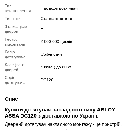
Тип
Накладні дотягувачі
встановлення
Тип тяги
Стандартна тяга
З фіксацією
Ні
дверей
Ресурс
2 000 000 циклів
відкривань
Колір
Сріблястий
дотягувача
Клас (вага
4 клас ( до 80 кг )
дверей)
Серія
DC120
дотягувача
Опис
Купити д
отягувач накладного типу
ABLOY
ASSA DC120
з доставкою по Україні.
Дверний дотягувач накладного монтажу - це пристрій,