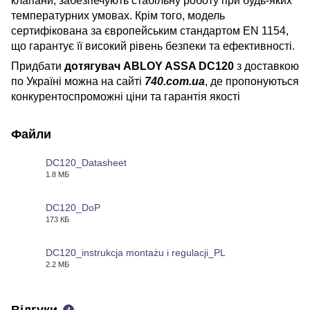
клапани, забезпечують стабільну роботу при будь-яких
температурних умовах. Крім того, модель
сертифікована за європейським стандартом EN 1154,
що гарантує її високий рівень безпеки та ефективності.
Придбати
дотягувач ABLOY ASSA DC120
з доставкою
по Україні можна на сайті
740.com.ua
, де пропонуються
конкурентоспроможні ціни та гарантія якості
Файли
DC120_Datasheet
1.8 МБ
PDF
DC120_DoP
173 КБ
PDF
DC120_instrukcja montażu i regulacji_PL
2.2 МБ
PDF
Відгуки
4