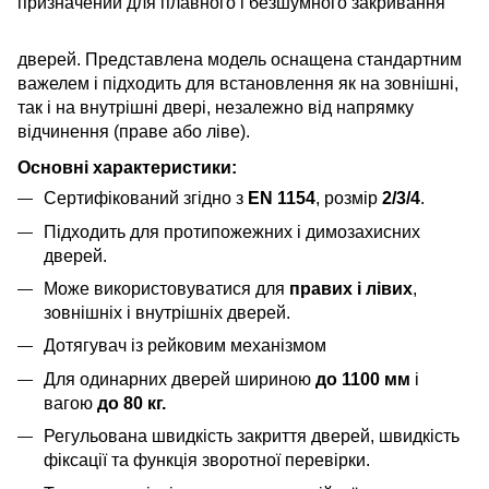
призначений для плавно
го і безшумного закривання
дверей. Представлена модель оснащена стандартним
важелем і підходить для встановлення як на зовнішні,
так і на внутрішні двері, незалежно від напрямку
відчинення (праве або ліве).
Основні характеристики:
Сертифікований згідно з
EN 1154
, розмір
2/3/4
.
Підходить для протипожежних і димозахисних
дверей.
Може використовуватися для
правих і лівих
,
зовнішніх і внутрішніх дверей.
Дотягувач із рейковим механізмом
Для одинарних дверей шириною
до 1100 мм
і
вагою
до 80 кг.
Регульована швидкість закриття дверей, швидкість
фіксації та функція зворотної перевірки.