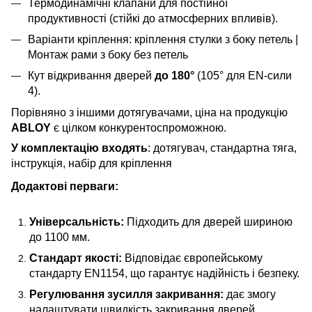
Термодинамічні клапани для постійної
продуктивності (стійкі до атмосферних впливів).
Варіанти кріплення: кріплення стулки з боку петель |
Монтаж рами з боку без петель
Кут відкривання дверей
до 180°
(105° для EN-сили
4).
Порівняно з іншими дотягувачами, ціна на продукцію
ABLOY
є цілком конкурентоспроможною.
У комплектацію входять
: дотягувач, стандартна тяга,
інструкція, набір для кріплення
Додактові перваги:
Універсальність:
Підходить для дверей шириною
до 1100 мм.
Стандарт якості:
Відповідає європейському
стандарту EN1154, що гарантує надійність і безпеку.
Регулювання зусилля закривання:
дає змогу
налаштувати швидкість закривання дверей