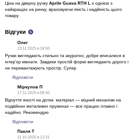
Ціна на дверну ручку
Aprile Guava RTH L
є однією з
найкращих на ринку, враховуючи якість і надійність цього
товару.
Відгуки
5
Олег
23.11.2025 в 18:00
Ручки виглядають стильно та акуратно, добре вписалися в
інтер’єр кімнати. Завдяки простій формі виглядають дорого і
не перевантажують простір. Супер
Відповісти
Міркулов П
17.11.2025 в 09:30
Відчуття якості на дотик: матеріал — міцний механізм на
подвійних металевих пружинах — все працює плавно і
надійно. Рекомендую
Відповісти
Пакля Т
11.10.2025 в 12:31