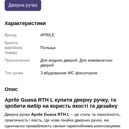
Дверна ручка
Характеристики
Бренд
APRILE
Країна-
виробник
Польща
товару
Призначення
Для вхідних дверей, Для міжкімнатних
дверей
Тип ручки
З вбудованим WC фіксатором
Опис
Aprile Guava RTH L
купити дверну ручку, та
зробити вибір на користь якості та дизайну
Дверна ручка
Aprile Guava RTH L
– це стиль та лаконічність,
практичність і якість. Це нова
лінійка дверних ручок, які
одночасно приваблюють своїми гармонійними композиціями