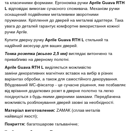
та класичними формами. Ергономіка ручки
Aprile Guava RTH
L
відповідає вимогам сучасного споживача. Механізм ручки
оснащений подвійними металевими зворотними
пружинами. Кріплення до дверей на металеві адаптери. Така
увага до деталей гарантує комфортне використання кожної
ручки Aprile.
Купити дверну ручку
Aprile Guava RTH L
стильний та
надійний аксесуар для ваших дверей.
Тонка розетка (всього 2,5 мм)
виглядає витончено та
привабливо на дверному полотні.
Aprile Guava RTH L
виділяється можливістю
заміни декоративних магнітних вставок на вибір в різних
варіантах обробки, а також для самостійного декорування.
Вбудований WC-фіксатор - це сучасне рішення, яке позбавляє
від врізання додаткових розет в дверне полотно та легко
поєднується з будь-якими дверними замками. Передбачена
можливість розблокування дверей ззовні за необхідності.
Матеріал виготовлення:
ZAMAK (сплав металів
найвищої якості);
Покриття:
багатошарове гальванічне;