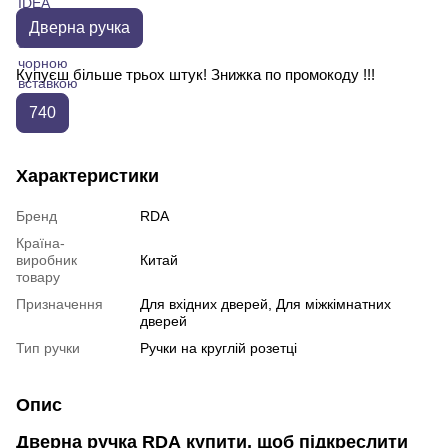
Дверна ручка
Купуєш більше трьох штук! Знижка по промокоду !!!
740
Характеристики
Бренд
RDA
Країна-
виробник
Китай
товару
Призначення
Для вхідних дверей, Для міжкімнатних
дверей
Тип ручки
Ручки на круглій розетці
Опис
Дверна ручка RDA купити, щоб підкреслити