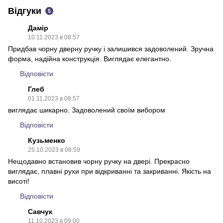
Відгуки
5
Дамір
10.11.2023 в 08:57
Придбав чорну дверну ручку і залишився задоволений. Зручна
форма, надійна конструкція. Виглядає елегантно.
Відповісти
Глеб
01.11.2023 в 08:57
виглядає шикарно. Задоволений своїм вибором
Відповісти
Кузьменко
25.10.2023 в 08:59
Нещодавно встановив чорну ручку на двері. Прекрасно
виглядає, плавні рухи при відкриванні та закриванні. Якість на
висоті!
Відповісти
Савчук
11.10.2023 в 09:00