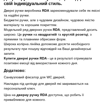
свій індивідуальний стиль.
Дверні ручки виробника
RDA
зарекомендували себе як якісні
та надійні ручки.
Бюджетні ручки, але з чудовим дизайном, чудовою якістю
матеріалу та хорошим покриттям.
Модельний ряд дверних ручок
RDA
, представлений досить
широко. Це
ручки
на
квадратній
та
круглій розетці
, з
прямими та плавними обрисами форм.
Широка колірна лінійка допоможе досягти необхідного
результату при пошуку відповідей на Ваші дизайнерські
запити.
Купити дверні ручки
RDA -
це в результаті отримувати
позитивні емоції від використання кожного дня.
Додатково:
Санвузловий фіксатор для WC дверей;
Накладка під циліндр для дверей які закриваються на
персональний ключ.
Ціна на
дверну ручку RDA
доступна, що робить її
привабливою для кожного.