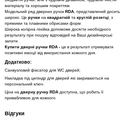
матеріалу та хорошим покриттям.
Модельний ряд дверних ручок
RDA
, представлений досить
широко. Це
ручки
на
квадратній
та
круглій розетці
, з
прямими та плавними обрисами форм.
Широка колірна лінійка допоможе досягти необхідного
результату при пошуку відповідей на Ваші дизайнерські
запити.
Купити дверні ручки
RDA -
це в результаті отримувати
позитивні емоції від використання кожного дня.
Додатково:
Санвузловий фіксатор для WC дверей;
Накладка під циліндр для дверей які закриваються на
персональний ключ.
Ціна на
дверну ручку RDA
доступна, що робить її
привабливою для кожного.
Відгуки