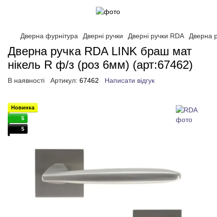
Дверна фурнітура
Дверні ручки
Дверні ручки RDA
Дверна р
Дверна ручка RDA LINK браш мат
нікель R ф/з (роз 6мм) (арт:67462)
В наявності
Артикул:
67462
Написати відгук
Новинка
5
5