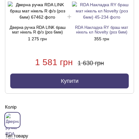
Дверна ручка RDA LINK браш
RDA Накладка RY браш мат
мат нікель R ф/з (роз 6мм)
нікель кл Novelty (роз 6мм)
1 275 грн
355 грн
1 581 грн
1 630 грн
Купити
Колір
Тип товару