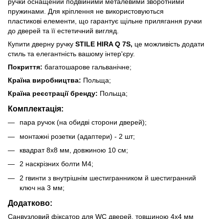
ручки оснащений подвійними металевими зворотними
пружинами. Для кріплення не використовуються
пластикові елементи, що гарантує щільне прилягання ручки
до дверей та її естетичний вигляд.
Купити дверну ручку
STILE HIRA Q 7S,
це можливість додати
стиль та елегантність вашому інтер'єру.
Покриття:
багатошарове гальванічне;
Країна виробництва:
Польща;
Країна реєстрації бренду:
Польща;
Комплектація:
пара ручок (на обидві сторони дверей);
монтажні розетки (адаптери) - 2 шт;
квадрат 8х8 мм, довжиною 10 см;
2 наскрізних болти М4;
2 гвинти з внутрішнім шестигранником й шестигранний
ключ на 3 мм;
Додатково:
Санвузловий фіксатор для WC дверей, товщиною 4х4 мм