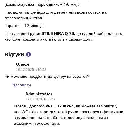
(комплектується перехідником 4/6 мм);
Накладка під циліндр для дверей які закриваються на
персональний ключ.
Гарантія - 12 місяців.
Ціна дверної ручки
STILE HIRA Q 7S,
це вдалий вибір для тих,
хто хоче поєднати якість і стиль у своєму домі​.
Відгуки
9
Олеся
19.12.2025 в 10:53
Чи можливо продбати до цієї ручки вороток?
Відповісти
Administrator
17.01.2026 в 15:47
Олеся , доброго дня. Так звісно, ви можете замовити у
нас WC фіксатори для такої ручки власноруч оформивши
замовлення на саті або зателефонувавши нам за
вказаними телефонами.