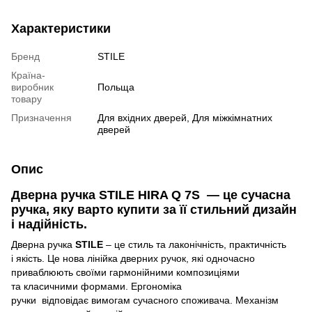
Характеристики
Бренд
STILE
Країна-
виробник
Польща
товару
Призначення
Для вхідних дверей, Для міжкімнатних
дверей
Опис
Дверна ручка
STILE HIRA Q 7S
— це сучасна
ручка, яку варто купити за її стильний дизайн
і надійність.
Дверна ручка
STILE
– це стиль та лаконічність, практичність
і якість. Це нова
лінійка дверних ручок, які одночасно
приваблюють своїми гармонійними композиціями
та класичними формами. Ергономіка
ручки
відповідає вимогам сучасного споживача. Механізм