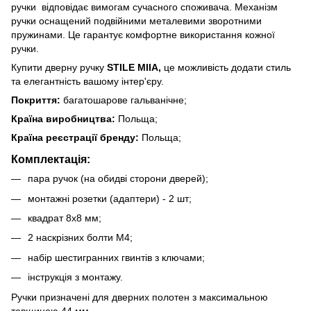
ручки
відповідає вимогам сучасного споживача. Механізм
ручки оснащений подвійними металевими зворотними
пружинами. Це гарантує комфортне використання кожної
ручки.
Купити дверну ручку
STILE MIIA,
це можливість додати стиль
та елегантність вашому інтер'єру.
Покриття:
багатошарове гальванічне;
Країна виробництва:
Польща;
Країна реєстрації бренду:
Польща;
Комплектація:
пара ручок (на обидві сторони дверей);
монтажні розетки (адаптери) - 2 шт;
квадрат 8х8 мм;
2 наскрізних болти М4;
набір шестигранних гвинтів з ключами;
інструкція з монтажу.
Ручки призначені для дверних полотен з максимальною
товщиною 44 мм.