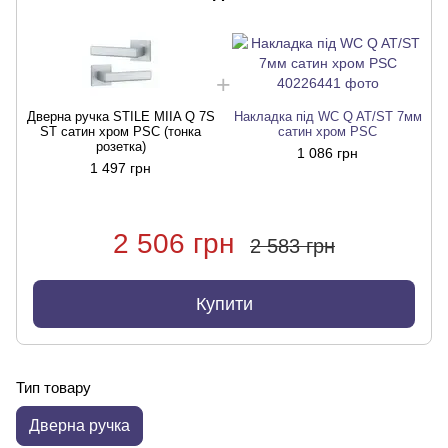
Дверна ручка STILE MIIA Q 7S
Накладка під WC Q AT/ST 7мм
Д
ST сатин хром PSC (тонка
сатин хром PSC
розетка)
1 086 грн
1 497 грн
2 506 грн
2 583 грн
Купити
Тип товару
Дверна ручка