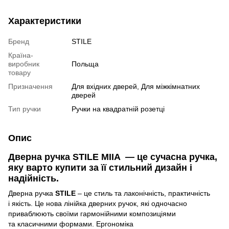
Характеристики
Бренд
STILE
Країна-
виробник
Польща
товару
Призначення
Для вхідних дверей, Для міжкімнатних
дверей
Тип ручки
Ручки на квадратній розетці
Опис
Дверна ручка
STILE MIIA
— це сучасна ручка,
яку варто купити за її стильний дизайн і
надійність.
Дверна ручка
STILE
– це стиль та лаконічність, практичність
і якість. Це нова
лінійка дверних ручок, які одночасно
приваблюють своїми гармонійними композиціями
та класичними формами. Ергономіка