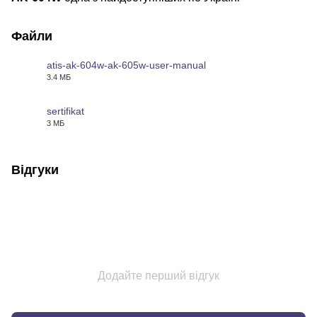
Файли
atis-ak-604w-ak-605w-user-manual
3.4 МБ
PDF
sertifikat
3 МБ
PDF
Відгуки
Додайте перший відгук