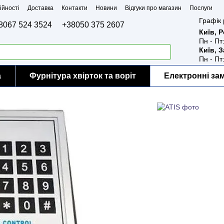
ійності
Доставка
Контакти
Новини
Відгуки про магазин
Послуги
Графік 
8067 524 3524
+38050 375 2607
Київ, 
Пн - Пт
Київ, 
Пн - Пт
а
Фурнітура хвірток та воріт
Електронні за