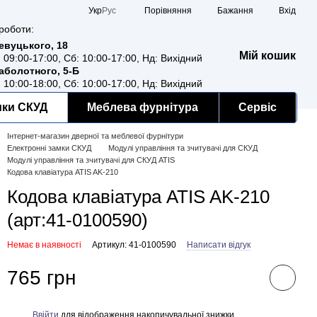
Порівняння
Укр
Рус
Бажання
Вхід
роботи:
Ревуцького, 18
Мій кошик
: 09:00-17:00, Сб: 10:00-17:00, Нд: Вихідний
Заболотного, 5-Б
: 10:00-18:00, Сб: 10:00-17:00, Нд: Вихідний
мки СКУД
Меблева фурнітура
Сервіс
Інтернет-магазин дверної та меблевої фурнітури
Електронні замки СКУД
Модулі управління та зчитувачі для СКУД
Модулі управління та зчитувачі для СКУД ATIS
Кодова клавіатура ATIS AK-210
Кодова клавіатура ATIS AK-210
(арт:41-0100590)
Немає в наявності
Артикул: 41-0100590
Написати відгук
765 грн
Ввійти
для відображення накопичувальної знижки
%