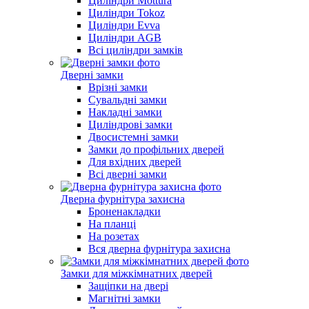
Циліндри Mottura
Циліндри Tokoz
Циліндри Evva
Циліндри AGB
Всі циліндри замків
Дверні замки
Врізні замки
Сувальдні замки
Накладні замки
Циліндрові замки
Двосистемні замки
Замки до профільних дверей
Для вхідних дверей
Всі дверні замки
Дверна фурнітура захисна
Броненакладки
На планці
На розетах
Вся дверна фурнітура захисна
Замки для міжкімнатних дверей
Защіпки на двері
Магнітні замки