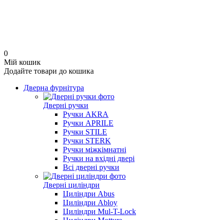
0
Мій кошик
Додайте товари до кошика
Дверна фурнітура
Дверні ручки
Ручки AKRA
Ручки APRILE
Ручки STILE
Ручки STERK
Ручки міжкімнатні
Ручки на вхідні двері
Всі дверні ручки
Дверні циліндри
Циліндри Abus
Циліндри Abloy
Циліндри Mul-T-Lock