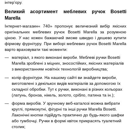
інтер'єру.
Великий асортимент меблевих ручок Bosetti
Marella
Інтернет-магазин« 740» пропонує величезний вибір якісних
оригінальних меблевих ручок Bosetti Marella за розумною
ціною. У нас кожен бажаючий зможе швидко і дешево купити
фірмову фурнітуру. При виборі меблевих ручок Bosetti Marella
варто враховувати такі моменти:
матеріал, з якого виконані вироби. Меблеві ручки Bosetti
Marella зроблені з міцних, зносостійких, якісних матеріалів
з використанням новітніх технологій виробництва;
колір фурнітури. На нашому сайті ви знайдете вироби,
виготовлені з декількох видів матеріалів за допомогою їх
складної обробки. Тут є ручки, виконані в різних кольорах
(латунь, бронза, нікель, золото, срібло, патина та ін.);
форма виробів. У зручному веб-каталозі можна вибрати
круглі, прямокутні, фігурні та інші ручки Marella Bosetti.
Лаконічні кнопки підійдуть практично до будь-якого шафки
або тумбочці. Ручки в формі квіток прикрасять туалетний
столик;