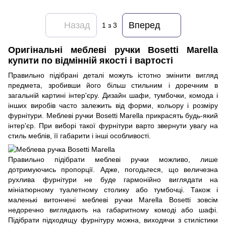
Назад
Вперед
1
з 3
Оригінальні меблеві ручки Bosetti Marella
купити по відмінній якості і вартості
Правильно підібрані деталі можуть істотно змінити вигляд
предмета, зробивши його більш стильним і доречним в
загальній картині інтер'єру. Дизайн шафи, тумбочки, комода і
інших виробів часто залежить від форми, кольору і розміру
фурнітури. Меблеві ручки Bosetti Marella прикрасять будь-який
інтер'єр. При виборі такої фурнітури варто звернути увагу на
стиль меблів, її габарити і інші особливості.
Правильно підібрати меблеві ручки можливо, лише
дотримуючись пропорції. Адже, погодьтеся, що величезна
рухлива фурнітури не буде гармонійно виглядати на
мініатюрному туалетному столику або тумбочці. Також і
маленькі витончені меблеві ручки Marella Bosetti зовсім
недоречно виглядають на габаритному комоді або шафі.
Підібрати підходящу фурнітуру можна, виходячи з стилістики