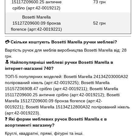
15117Z09600.25 античне
73 грн
срібло (арт:42-0019212)
Bosetti Marella
15127Z09600.09 бронза
52 грн
florence (арт:42-0019221)
💳 Скільки коштують Bosetti Marella ручки меблеві?
Вартість ручок для меблів виробництва Bosetti Marella від: 28
грн.
🔝 Найпопулярніші меблеві ручки Bosetti Marella в
інтернет-магазині 740?
ТОП-5 популярних моделей: Bosetti Marella 24134Z03000A32
полірований нікель (арт:42-0019225); Bosetti Marella
15157Z0690B.47 срібло (арт:42-0019211); Bosetti Marella
15117Z09600.25 античне срібло (арт:42-0019212); Bosetti
Marella 15127Z09600.09 бронза florence (арт:42-
0019221); Bosetti Marella 15134Z12800A32 полірований нікель
(арт:42-0019223).
❓ Які форми меблевих ручок Bosetti Marella є в
асортименті магазину?
Круглі, квадратні, прямі, фігурні та інші.