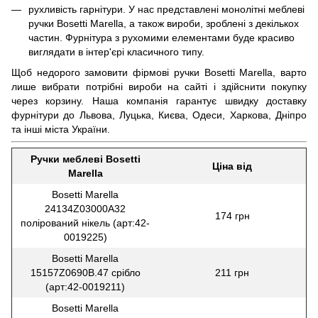
рухливість гарнітури. У нас представлені монолітні меблеві
ручки Bosetti Marella, а також вироби, зроблені з декількох
частин. Фурнітура з рухомими елементами буде красиво
виглядати в інтер'єрі класичного типу.
Щоб недорого замовити фірмові ручки Bosetti Marella, варто
лише вибрати потрібні вироби на сайті і здійснити покупку
через корзину. Наша компанія гарантує швидку доставку
фурнітури до Львова, Луцька, Києва, Одеси, Харкова, Дніпро
та інші міста України.
Ручки меблеві Bosetti
Ціна від
Marella
Bosetti Marella
24134Z03000A32
174 грн
полірований нікель (арт:42-
0019225)
Bosetti Marella
15157Z0690B.47 срібло
211 грн
(арт:42-0019211)
Bosetti Marella