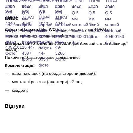
Опис
Додаткова накладка WC
для дверних ручок TUPAI на
квадратній розеті, товщиною 5 мм.
Матеріал виготовлення:
ZAMAK (металевий сплав найвищої
якості);
Покриття:
багатошарове гальванічне;
Комплектація:
пара накладок (на обидві сторони дверей);
монтажні розетки (адаптери) - 2 шт;
квадрат;
Відгуки