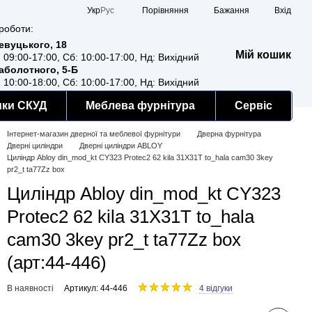
Порівняння
Укр
Рус
Бажання
Вхід
роботи:
Ревуцького, 18
Мій кошик
: 09:00-17:00, Сб: 10:00-17:00, Нд: Вихідний
Заболотного, 5-Б
: 10:00-18:00, Сб: 10:00-17:00, Нд: Вихідний
мки СКУД
Меблева фурнітура
Сервіс
Інтернет-магазин дверної та меблевої фурнітури
Дверна фурнітура
Дверні циліндри
Дверні циліндри ABLOY
Циліндр Abloy din_mod_kt CY323 Protec2 62 kila 31X31T to_hala cam30 3key
pr2_t ta77Zz box
Циліндр Abloy din_mod_kt CY323
Protec2 62 kila 31X31T to_hala
cam30 3key pr2_t ta77Zz box
(арт:44-446)
В наявності
Артикул: 44-446
4 відгуки