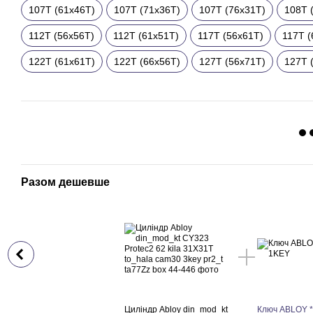
107T (61x46T)
107T (71x36T)
107T (76x31T)
108T 
112T (56x56T)
112T (61x51T)
117T (56x61T)
117T (
122T (61x61T)
122T (66x56T)
127T (56x71T)
127T 
Разом дешевше
Циліндр Abloy din_mod_kt
Ключ ABLOY 