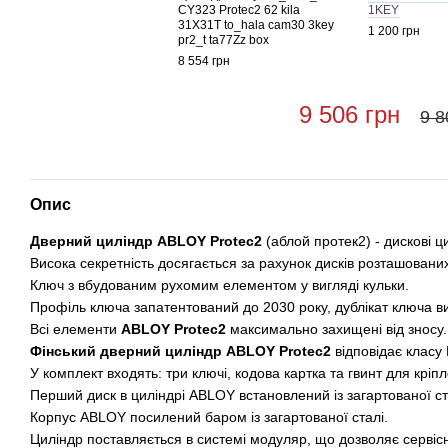
CY323 Protec2 62 kila
1KEY
31X31T to_hala cam30 3key
1 200 грн
pr2_t ta77Zz box
8 554 грн
9 506 грн
9 8
Опис
Дверний циліндр ABLOY Protec2
(аблой протек2) - дискові 
Висока секретність досягається за рахунок дисків розташованих
Ключ з вбудованим рухомим елементом у вигляді кульки.
Профіль ключа запатентований до 2030 року, дублікат ключа ви
Всі елементи
ABLOY Protec2
максимально захищені від зносу.
Фінський дверний циліндр
ABLOY Protec2
відповідає класу 
У комплект входять: три ключі, кодова картка та гвинт для кріп
Перший диск в циліндрі ABLOY встановлений із загартованої ст
Корпус ABLOY посилений баром із загартованої сталі.
Циліндр поставляється в системі модуляр, що дозволяє сервіс