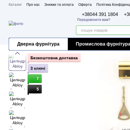
Перейти до основного контенту
Каталог
Про нас
Знижки та оплата
Оферта
Політика Конфіденц
Бренди
Сертифікати
+38044 391 1804
+3
Передзвонити вам?
Дверна фурнітура
Промислова фурнітур
Безкоштовна доставка
3 ключі
7
5