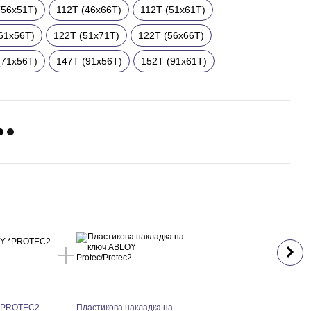
(56x51T)
112T (46x66T)
112T (51x61T)
61x56T)
122T (51x71T)
122T (56x66T)
(71x56T)
147T (91x56T)
152T (91x61T)
Раз
*PROTEC2
Пластикова накладка на