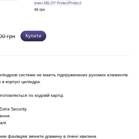
ключ ABLOY Protec/Protec2
46 грн
00 грн
Купити
циліндрові системи не мають підпружинених рухомих елементів.
 в корпусі циліндра.
готовляється по кодовій картці.
Extra Security.
лення.
алі.
ним фахівцям змінити довжину в лічені хвилини.