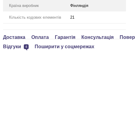
Країна виробник
Фінляндія
Кількість кодових елементів
21
Доставка
Оплата
Гарантія
Консультація
Повер
Відгуки
Поширити у соцмережах
4
ом дешевше
Циліндр Abloy din_mod_kt
Дверна