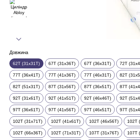
Довжина
62T (31x31T)
67T (31x36T)
67T (36x31T)
72T (31x
77T (36x41T)
77T (41x36T)
77T (46x31T)
82T (31x
82T (51x31T)
87T (31x56T)
87T (36x51T)
87T (41x
92T (31x61T)
92T (41x51T)
92T (46x46T)
92T (51x
97T (36x61T)
97T (41x56T)
97T (46x51T)
97T (51x
102T (31x71T)
102T (41x61T)
102T (46x56T)
102T 
102T (66x36T)
102T (71x31T)
107T (31x76T)
107T 